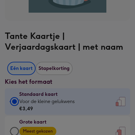
Tante Kaartje |
Verjaardagskaart | met naam
Eén kaart
Stapelkorting
Kies het formaat
Standaard kaart
Standaard
Voor de kleine gelukwens
kaart
€3,49
-
Grote kaart
€3,49
Grote
-
Meest gekozen