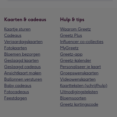
Kaarten & cadeaus
Hulp & tips
Kaartje sturen
Waarom Greetz
Cadeaus
Greetz Plus
Verjaardagskaarten
Influencer co-collecties
Fotokaarten
MyGreetz
Bloemen bezorgen
Greetz-app
Geslaagd kaarten
Greetz-kalender
Geslaagd cadeaus
Personaliseer je kaart
Ansichtkaart maken
Groepswenskaarten
Ballonnen versturen
Videowenskaarten
Baby cadeaus
Kaartteksten (schrijfhulp)
Fotocadeaus
Uitnodigingsteksten
Feestdagen
Bloemsoorten
Greetz kortingscode