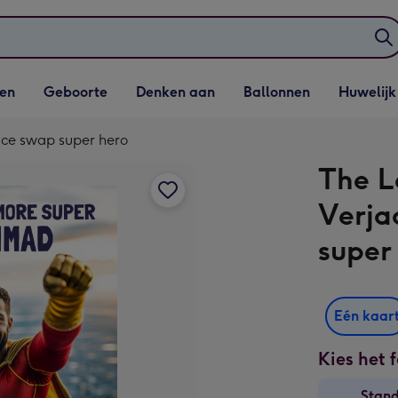
elijst
Vervolgkeuzelijst
Vervolgkeuzelijst
Vervolgkeuzelijst
Vervolgkeuzeli
en
Geboorte
Denken aan
Ballonnen
Huwelijk
penen
Geboorte openen
Denken aan openen
Ballonnen openen
Huwelijk open
ace swap super hero
The L
Verja
super
Eén kaar
Kies het 
Stan