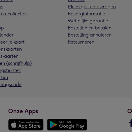
us
Meestgestelde vragen
 co-collecties
Bezorginformatie
Wettelijke garantie
pp
Bestellen en betalen
lender
Bestelling annuleren
eer je kaart
Retourneren
nskaarten
skaarten
en (schrijfhulp)
ngsteksten
rten
rtingscode
Onze Apps
O