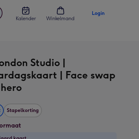
Login
Kalender
Winkelmand
jst
en
ondon Studio |
ardagskaart | Face swap
 hero
t
Stapelkorting
formaat
daard kaart