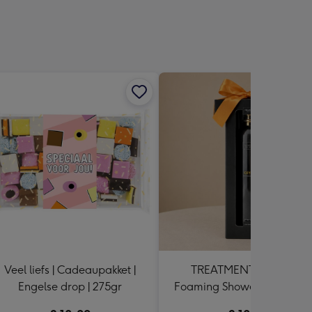
sions:
Veel liefs | Cadeaupakket |
TREATMENTS | Giftbox
Engelse drop | 275gr
Foaming Shower Gel | Ceyl