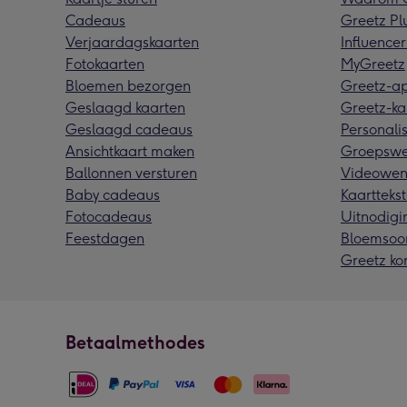
Cadeaus
Greetz Pl
Verjaardagskaarten
Influencer
Fotokaarten
MyGreetz
Bloemen bezorgen
Greetz-a
Geslaagd kaarten
Greetz-ka
Geslaagd cadeaus
Personalis
Ansichtkaart maken
Groepswe
Ballonnen versturen
Videowen
Baby cadeaus
Kaarttekst
Fotocadeaus
Uitnodigi
Feestdagen
Bloemsoo
Greetz ko
Betaalmethodes