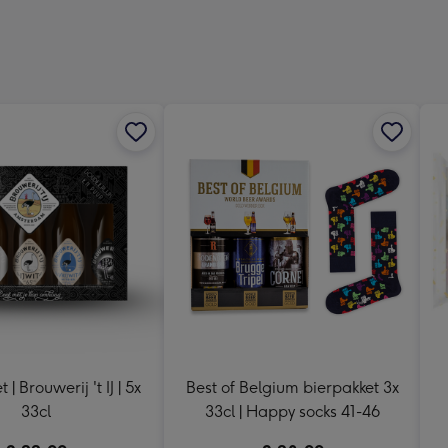
Dimen
241
x
333
mm
 | Brouwerij 't IJ | 5x
Best of Belgium bierpakket 3x
33cl
33cl | Happy socks 41-46