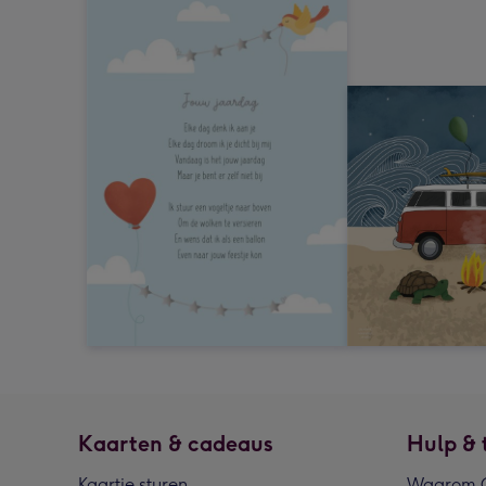
Kaarten & cadeaus
Hulp & 
Kaartje sturen
Waarom G