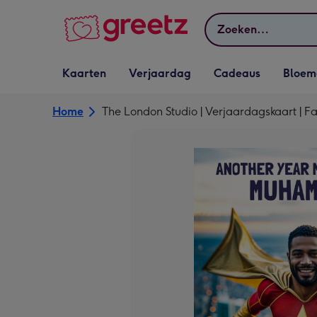
Bekijk meer
Zoeken
Vervolgkeuzelijst
Vervolgkeuzelijst
Vervolgkeuzelijst
Vervolgkeuz
Kaarten
Verjaardag
Cadeaus
Bloem
Kaarten openen
Verjaardag openen
Cadeaus openen
Bloemen o
Home
The London Studio | Verjaardagskaart | F