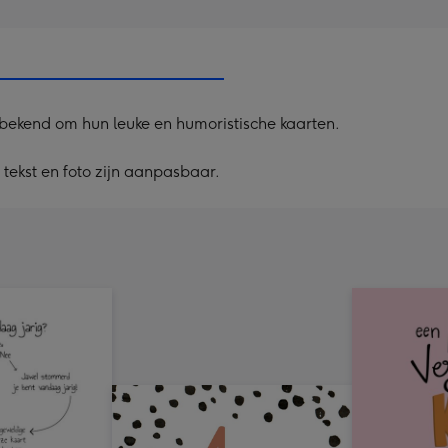
Dimen
241
x
333
mm
bekend om hun leuke en humoristische kaarten.
tekst en foto zijn aanpasbaar.