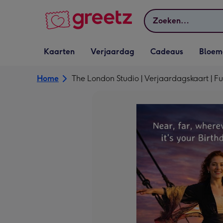
Bekijk meer
Zoeken
Vervolgkeuzelijst
Vervolgkeuzelijst
Vervolgkeuzelijst
Vervolgkeuz
Kaarten
Verjaardag
Cadeaus
Bloem
Kaarten openen
Verjaardag openen
Cadeaus openen
Bloemen o
Home
The London Studio | Verjaardagskaart | F