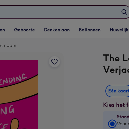
elijst
Vervolgkeuzelijst
Vervolgkeuzelijst
Vervolgkeuzelijst
Vervolgkeuzeli
en
Geboorte
Denken aan
Ballonnen
Huwelijk
penen
Geboorte openen
Denken aan openen
Ballonnen openen
Huwelijk open
met naam
The L
Verja
Eén kaar
Kies het 
Stan
Stan
Voor 