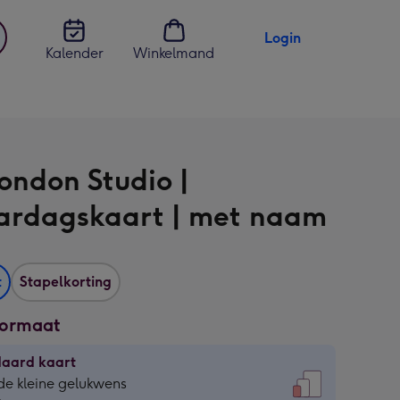
Login
Kalender
Winkelmand
jst
en
ondon Studio |
ardagskaart | met naam
t
Stapelkorting
formaat
daard kaart
daard
de kleine gelukwens