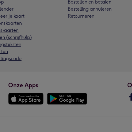
pp
Bestellen en betalen
lender
Bestelling annuleren
eer je kaart
Retourneren
nskaarten
skaarten
en (schrijfhulp)
ngsteksten
rten
rtingscode
Onze Apps
O