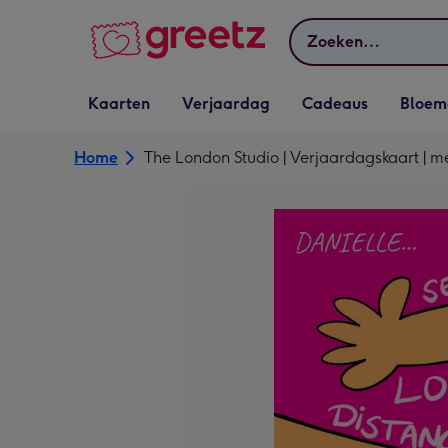
Bekijk meer
Zoeken
Vervolgkeuzelijst
Vervolgkeuzelijst
Vervolgkeuzelijst
Vervolgkeuz
Kaarten
Verjaardag
Cadeaus
Bloem
Kaarten openen
Verjaardag openen
Cadeaus openen
Bloemen o
Home
The London Studio | Verjaardagskaart | 