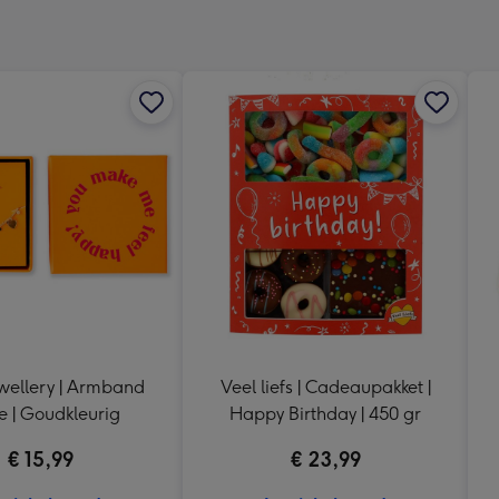
x
333
mm
wellery | Armband
Veel liefs | Cadeaupakket |
e | Goudkleurig
Happy Birthday | 450 gr
€ 15,99
€ 23,99