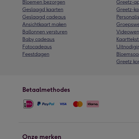
Bloemen bezorgen
Greetz-a
Geslaagd kaarten
Greetz-ka
Geslaagd cadeaus
Personalis
Ansichtkaart maken
Groepswe
Ballonnen versturen
Videowen
Baby cadeaus
Kaarttekst
Fotocadeaus
Uitnodigi
Feestdagen
Bloemsoo
Greetz ko
Betaalmethodes
Onze merken