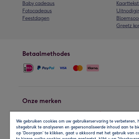
Baby cadeaus
Kaarttekst
Fotocadeaus
Uitnodigi
Feestdagen
Bloemsoo
Greetz ko
Betaalmethodes
Onze merken
We gebruiken cookies om uw gebruikerservaring te verbeteren, 
sitegebruik te analyseren en gepersonaliseerde inhoud aan te b
op ‘Doorgaan’ te klikken, gaat u akkoord met het gebruik van 
te kiezen welke cookies worden geplaatst, klikt u op 'Voorkeure