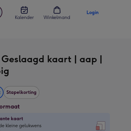
Login
Kalender
Winkelmand
jst
en
 Geslaagd kaart | aap |
ig
t
Stapelkorting
formaat
ante kaart
ante
de kleine gelukwens