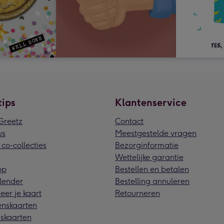
tips
Klantenservice
reetz
Contact
us
Meestgestelde vragen
 co-collecties
Bezorginformatie
Wettelijke garantie
pp
Bestellen en betalen
lender
Bestelling annuleren
eer je kaart
Retourneren
nskaarten
skaarten