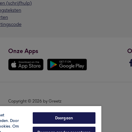
en (schrijfhulp)
ngsteksten
rten
rtingscode
Onze Apps
O
Copyright © 2026 by Greetz
het
Doorgaan
ieden. Door
cookies. Om
n