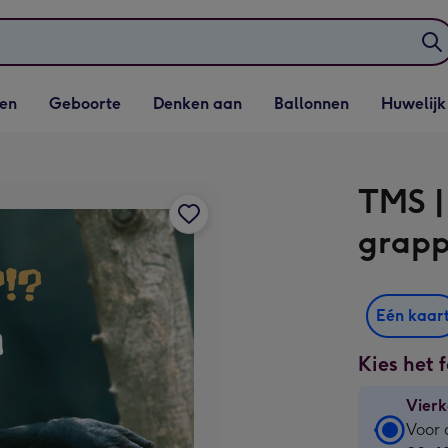
elijst
Vervolgkeuzelijst
Vervolgkeuzelijst
Vervolgkeuzelijst
Vervolgkeuzeli
en
Geboorte
Denken aan
Ballonnen
Huwelijk
penen
Geboorte openen
Denken aan openen
Ballonnen openen
Huwelijk open
TMS |
grapp
Eén kaar
Kies het 
Vierk
Vierk
Voor 