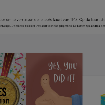
240
x
240
tuur om te verrassen deze leuke kaart van TMS. Op de kaart st
mm
tvanger. De collectie biedt een wenskaart voor elke gelegenheid. De kaarten zijn kleurrijk, sch