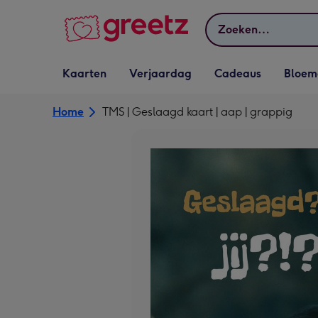
Bekijk meer
Zoeken
Vervolgkeuzelijst
Vervolgkeuzelijst
Vervolgkeuzelijst
Vervolgkeuz
Kaarten
Verjaardag
Cadeaus
Bloem
Kaarten openen
Verjaardag openen
Cadeaus openen
Bloemen o
Home
TMS | Geslaagd kaart | aap | grappig