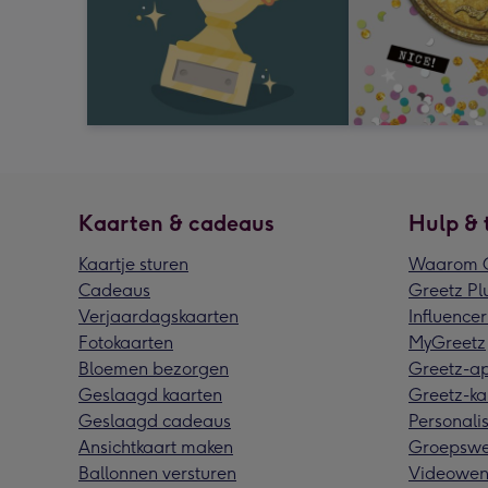
Kaarten & cadeaus
Hulp & 
Kaartje sturen
Waarom G
Cadeaus
Greetz Pl
Verjaardagskaarten
Influencer
Fotokaarten
MyGreetz
Bloemen bezorgen
Greetz-a
Geslaagd kaarten
Greetz-ka
Geslaagd cadeaus
Personalis
Ansichtkaart maken
Groepswe
Ballonnen versturen
Videowen