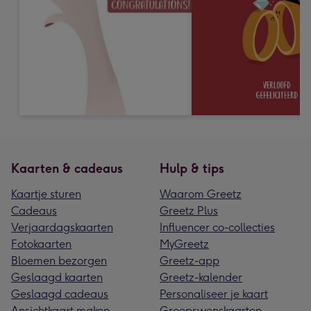
Kaarten & cadeaus
Hulp & tips
Kaartje sturen
Waarom Greetz
Cadeaus
Greetz Plus
Verjaardagskaarten
Influencer co-collecties
Fotokaarten
MyGreetz
Bloemen bezorgen
Greetz-app
Geslaagd kaarten
Greetz-kalender
Geslaagd cadeaus
Personaliseer je kaart
Ansichtkaart maken
Groepswenskaarten