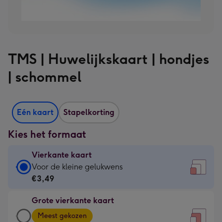
TMS | Huwelijkskaart | hondjes
| schommel
Eén kaart
Stapelkorting
Kies het formaat
Vierkante kaart
Vierkante
Voor de kleine gelukwens
kaart
€3,49
-
Grote vierkante kaart
€3,49
Grote
-
Meest gekozen