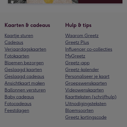
Kaarten & cadeaus
Hulp & tips
Kaartje sturen
Waarom Greetz
Cadeaus
Greetz Plus
Verjaardagskaarten
Influencer co-collecties
Fotokaarten
MyGreetz
Bloemen bezorgen
Greetz-app
Geslaagd kaarten
Greetz-kalender
Geslaagd cadeaus
Personaliseer je kaart
Ansichtkaart maken
Groepswenskaarten
Ballonnen versturen
Videowenskaarten
Baby cadeaus
Kaartteksten (schrijfhulp)
Fotocadeaus
Uitnodigingsteksten
Feestdagen
Bloemsoorten
Greetz kortingscode