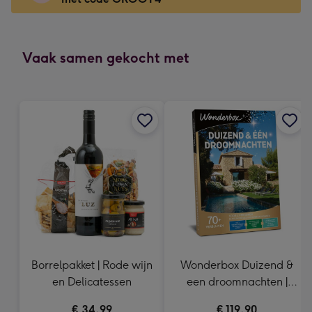
x
166
mm
-
Vaak samen gekocht met
Dimensions:
118
x
166
mm
Borrelpakket | Rode wijn
Wonderbox Duizend &
en Delicatessen
een droomnachten |
Cadeaubelevenis
€ 34,99
€ 119,90