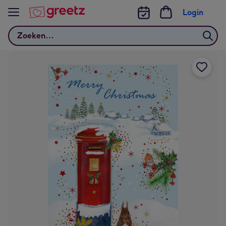
Bekijk meer
Login
Zoeken