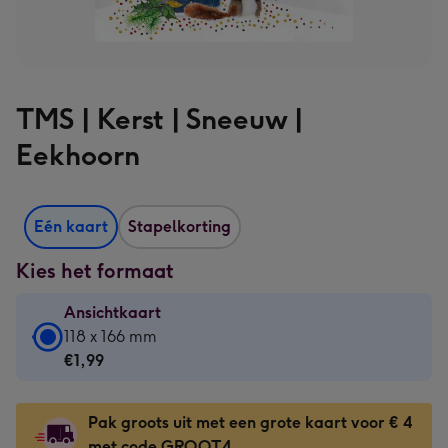
TMS | Kerst | Sneeuw |
Eekhoorn
Eén kaart
Stapelkorting
Kies het formaat
Ansichtkaart
Ansichtkaart
118 x 166 mm
-
€1,99
€1,99
-
Pak groots uit met een grote kaart voor € 4
118
met code GROOT4