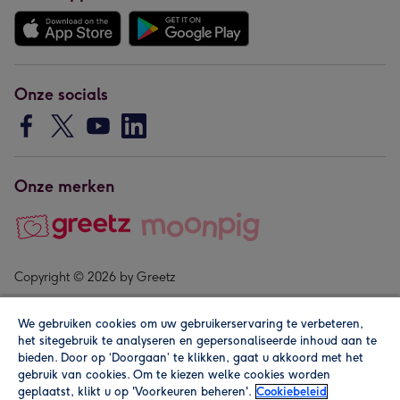
Onze socials
Onze merken
Copyright © 2026 by Greetz
We gebruiken cookies om uw gebruikerservaring te verbeteren,
het sitegebruik te analyseren en gepersonaliseerde inhoud aan te
bieden. Door op ‘Doorgaan’ te klikken, gaat u akkoord met het
gebruik van cookies. Om te kiezen welke cookies worden
geplaatst, klikt u op 'Voorkeuren beheren'.
Cookiebeleid
Alle prijzen zijn inclusief btw en andere heffingen. Lees de