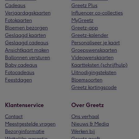
Cadeaus
Greetz Plus
Verjaardagskaarten
Influencer co-collecties
Fotokaarten
MyGreetz
Bloemen bezorgen
Greetz-app
Geslaagd kaarten
Greetz-kalender
Geslaagd cadeaus
Personaliseer je kaart
Ansichtkaart maken
Groepswenskaarten
Ballonnen versturen
Videowenskaarten
Baby cadeaus
Kaartteksten (schrijfhulp)
Fotocadeaus
Uitnodigingsteksten
Feestdagen
Bloemsoorten
Greetz kortingscode
Klantenservice
Over Greetz
Contact
Ons verhaal
Meestgestelde vragen
Nieuws & Media
Bezorginformatie
Werken bij
Wettelijke garantie
Greetz geeft