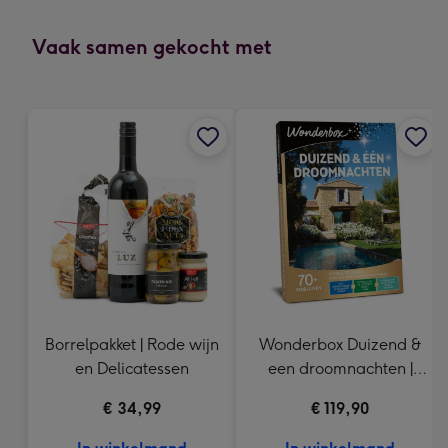
mm
-
Vaak samen gekocht met
Dimensions:
118
x
166
mm
Borrelpakket | Rode wijn
Wonderbox Duizend &
en Delicatessen
een droomnachten |
Cadeaubelevenis
€ 34,99
€ 119,90