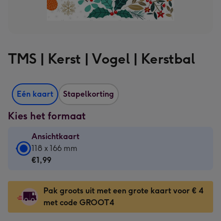
TMS | Kerst | Vogel | Kerstbal
Eén kaart
Stapelkorting
Kies het formaat
Ansichtkaart
Ansichtkaart
118 x 166 mm
-
€1,99
€1,99
-
Pak groots uit met een grote kaart voor € 4
118
met code GROOT4
x
166