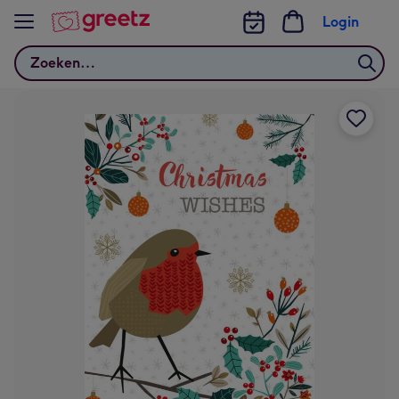
Bekijk meer
Login
Zoeken