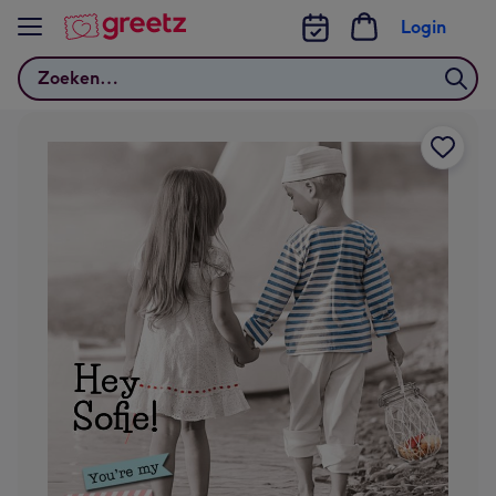
Bekijk meer
Login
Zoeken