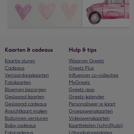
Kaarten & cadeaus
Hulp & tips
Kaartje sturen
Waarom Greetz
Cadeaus
Greetz Plus
Verjaardagskaarten
Influencer co-collecties
Fotokaarten
MyGreetz
Bloemen bezorgen
Greetz-app
Geslaagd kaarten
Greetz-kalender
Geslaagd cadeaus
Personaliseer je kaart
Ansichtkaart maken
Groepswenskaarten
Ballonnen versturen
Videowenskaarten
Baby cadeaus
Kaartteksten (schrijfhulp)
Fotocadeaus
Uitnodigingsteksten