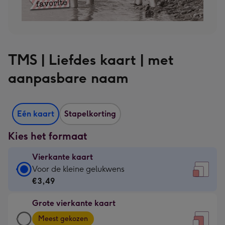
TMS | Liefdes kaart | met
aanpasbare naam
Eén kaart
Stapelkorting
Kies het formaat
Vierkante kaart
Vierkante
Voor de kleine gelukwens
kaart
€3,49
-
Grote vierkante kaart
€3,49
Grote
-
Meest gekozen