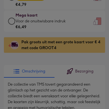
kaart
Voor
€4,79
-
de
€4,79
kleine
Mega kaart
-
gelukwens
Mega
Voor de onuitwisbare indruk
Meest
-
kaart
€6,49
gekozen
Dimensions:
-
-
120
€6,49
Dimensions:
Pak groots uit met een grote kaart voor € 4
x
-
167
met code GROOT4
160
Voor
x
mm
de
231
onuitwisbare
mm
indruk
Omschrijving
Bezorging
-
Dimensions:
De collectie van TMS tovert gegarandeerd een
241
glimlach op het gezicht van de ontvanger. De
x
collectie biedt een wenskaart voor elke gelegenheid.
333
De kaarten zijn kleurrijk, schattig, maar ook feestelijk
mm
en grappig met humoristische teksten.