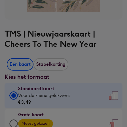
TMS | Nieuwjaarskaart |
Cheers To The New Year
Eén kaart
Stapelkorting
Kies het formaat
Standaard kaart
Standaard
Voor de kleine gelukwens
kaart
€3,49
-
Grote kaart
€3,49
Grote
-
Meest gekozen