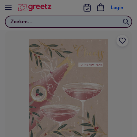
Bekijk meer
Login
Zoeken