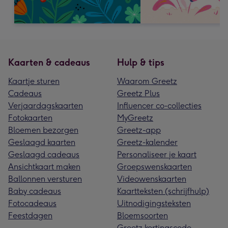
Kaarten & cadeaus
Hulp & tips
Kaartje sturen
Waarom Greetz
Cadeaus
Greetz Plus
Verjaardagskaarten
Influencer co-collecties
Fotokaarten
MyGreetz
Bloemen bezorgen
Greetz-app
Geslaagd kaarten
Greetz-kalender
Geslaagd cadeaus
Personaliseer je kaart
Ansichtkaart maken
Groepswenskaarten
Ballonnen versturen
Videowenskaarten
Baby cadeaus
Kaartteksten (schrijfhulp)
Fotocadeaus
Uitnodigingsteksten
Feestdagen
Bloemsoorten
Greetz kortingscode