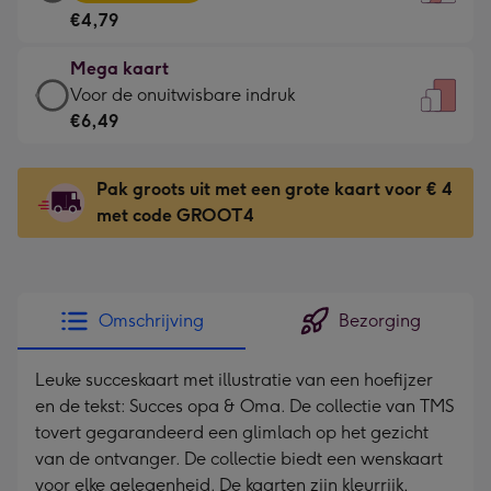
kaart
Voor
€4,79
-
de
€4,79
kleine
Mega kaart
-
gelukwens
Mega
Voor de onuitwisbare indruk
Meest
-
kaart
€6,49
gekozen
Dimensions:
-
-
120
€6,49
Dimensions:
Pak groots uit met een grote kaart voor € 4
x
-
167
met code GROOT4
160
Voor
x
mm
de
231
onuitwisbare
mm
indruk
Omschrijving
Bezorging
-
Dimensions:
Leuke succeskaart met illustratie van een hoefijzer
241
en de tekst: Succes opa & Oma. De collectie van TMS
x
tovert gegarandeerd een glimlach op het gezicht
333
van de ontvanger. De collectie biedt een wenskaart
mm
voor elke gelegenheid. De kaarten zijn kleurrijk,