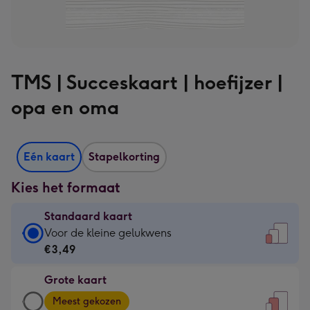
TMS | Succeskaart | hoefijzer |
opa en oma
Eén kaart
Stapelkorting
Kies het formaat
Standaard kaart
Standaard
Voor de kleine gelukwens
kaart
€3,49
-
Grote kaart
€3,49
Grote
-
Meest gekozen