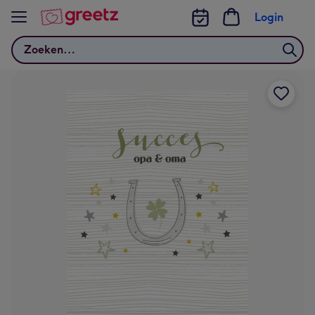
Bekijk meer
Login
Zoeken