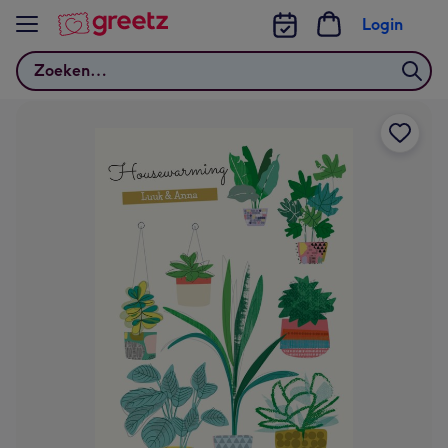
Bekijk meer
Login
Zoeken