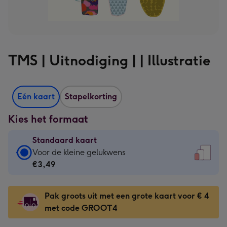
TMS | Uitnodiging | | Illustratie
Eén kaart
Stapelkorting
Kies het formaat
Standaard kaart
Standaard
Voor de kleine gelukwens
kaart
€3,49
-
€3,49
Pak groots uit met een grote kaart voor € 4
-
met code GROOT4
Voor
de