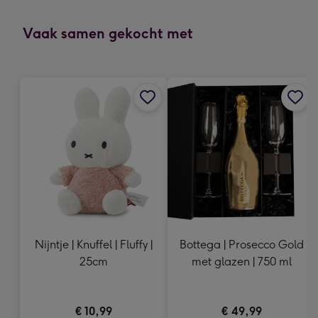
kleine
gelukwens
Vaak samen gekocht met
-
Dimensions:
120
x
160
mm
Nijntje | Knuffel | Fluffy |
Bottega | Prosecco Gold
25cm
met glazen | 750 ml
€ 10,99
€ 49,99