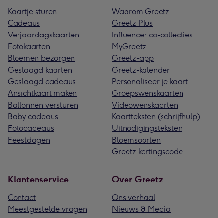
Kaartje sturen
Waarom Greetz
Cadeaus
Greetz Plus
Verjaardagskaarten
Influencer co-collecties
Fotokaarten
MyGreetz
Bloemen bezorgen
Greetz-app
Geslaagd kaarten
Greetz-kalender
Geslaagd cadeaus
Personaliseer je kaart
Ansichtkaart maken
Groepswenskaarten
Ballonnen versturen
Videowenskaarten
Baby cadeaus
Kaartteksten (schrijfhulp)
Fotocadeaus
Uitnodigingsteksten
Feestdagen
Bloemsoorten
Greetz kortingscode
Klantenservice
Over Greetz
Contact
Ons verhaal
Meestgestelde vragen
Nieuws & Media