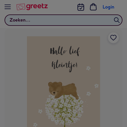
Bekijk meer
Login
Zoeken