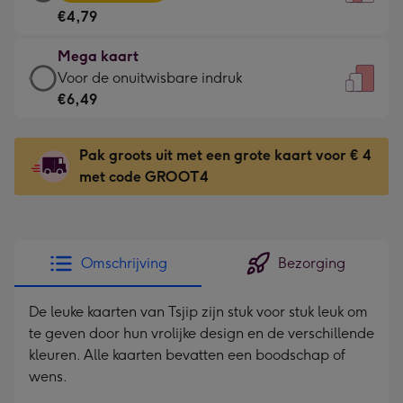
kaart
Voor
€4,79
-
de
€4,79
kleine
Mega kaart
-
gelukwens
Mega
Voor de onuitwisbare indruk
Meest
-
kaart
€6,49
gekozen
Dimensions:
-
-
120
€6,49
Dimensions:
Pak groots uit met een grote kaart voor € 4
x
-
167
met code GROOT4
160
Voor
x
mm
de
231
onuitwisbare
mm
indruk
Omschrijving
Bezorging
-
Dimensions:
De leuke kaarten van Tsjip zijn stuk voor stuk leuk om
241
te geven door hun vrolijke design en de verschillende
x
kleuren. Alle kaarten bevatten een boodschap of
333
wens.
mm