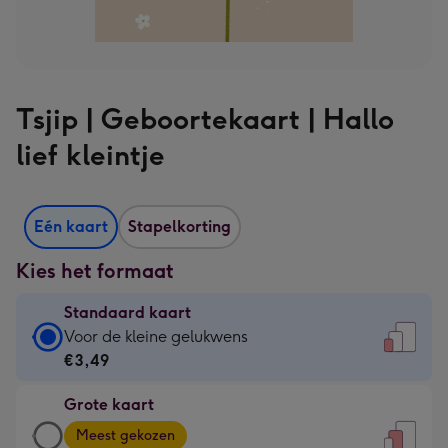
Tsjip | Geboortekaart | Hallo
lief kleintje
Eén kaart
Stapelkorting
Kies het formaat
Standaard kaart
Standaard
Voor de kleine gelukwens
kaart
€3,49
-
Grote kaart
€3,49
Grote
-
Meest gekozen