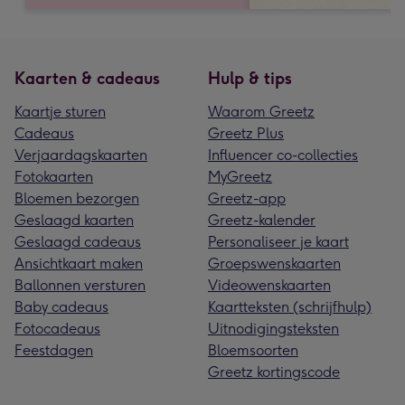
Kaarten & cadeaus
Hulp & tips
Kaartje sturen
Waarom Greetz
Cadeaus
Greetz Plus
Verjaardagskaarten
Influencer co-collecties
Fotokaarten
MyGreetz
Bloemen bezorgen
Greetz-app
Geslaagd kaarten
Greetz-kalender
Geslaagd cadeaus
Personaliseer je kaart
Ansichtkaart maken
Groepswenskaarten
Ballonnen versturen
Videowenskaarten
Baby cadeaus
Kaartteksten (schrijfhulp)
Fotocadeaus
Uitnodigingsteksten
Feestdagen
Bloemsoorten
Greetz kortingscode