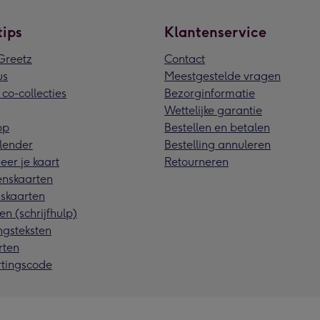
tips
Klantenservice
reetz
Contact
us
Meestgestelde vragen
 co-collecties
Bezorginformatie
Wettelijke garantie
pp
Bestellen en betalen
lender
Bestelling annuleren
eer je kaart
Retourneren
nskaarten
skaarten
en (schrijfhulp)
ngsteksten
rten
rtingscode