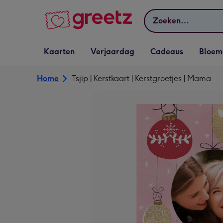
Bekijk meer
Zoeken
Vervolgkeuzelijst
Vervolgkeuzelijst
Vervolgkeuzelijst
Vervolgkeuz
Kaarten
Verjaardag
Cadeaus
Bloem
Kaarten openen
Verjaardag openen
Cadeaus openen
Bloemen o
Home
Tsjip | Kerstkaart | Kerstgroetjes | Mama