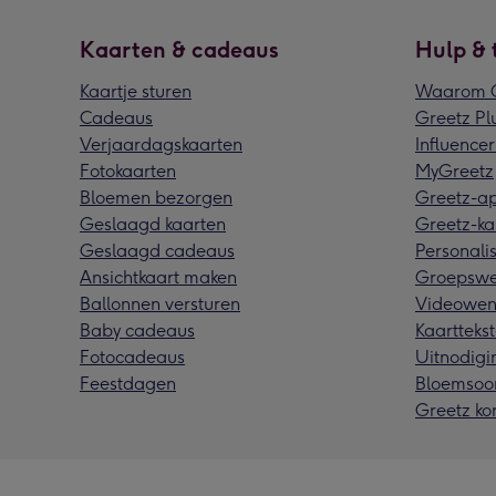
Kaarten & cadeaus
Hulp & 
Kaartje sturen
Waarom G
Cadeaus
Greetz Pl
Verjaardagskaarten
Influencer
Fotokaarten
MyGreetz
Bloemen bezorgen
Greetz-a
Geslaagd kaarten
Greetz-ka
Geslaagd cadeaus
Personalis
Ansichtkaart maken
Groepswe
Ballonnen versturen
Videowen
Baby cadeaus
Kaarttekst
Fotocadeaus
Uitnodigi
Feestdagen
Bloemsoo
Greetz ko