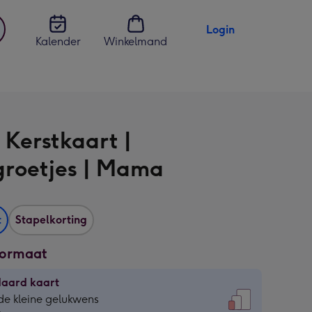
Login
Kalender
Winkelmand
jst
en
| Kerstkaart |
groetjes | Mama
t
Stapelkorting
formaat
daard kaart
daard
de kleine gelukwens