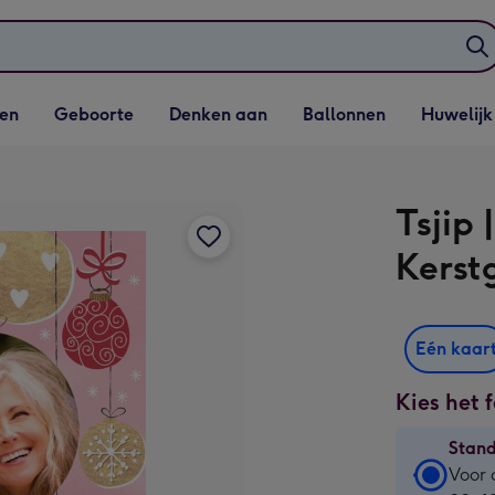
elijst
Vervolgkeuzelijst
Vervolgkeuzelijst
Vervolgkeuzelijst
Vervolgkeuzeli
en
Geboorte
Denken aan
Ballonnen
Huwelijk
penen
Geboorte openen
Denken aan openen
Ballonnen openen
Huwelijk open
Tsjip 
Kerst
Eén kaar
Kies het 
Stan
Stan
Voor 