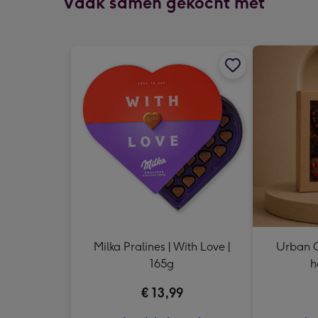
Vaak samen gekocht met
Milka Pralines | With Love |
Urban C
165g
h
€ 13,99