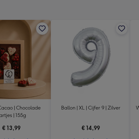
x
333
mm
acao | Chocolade
Ballon | XL | Cijfer 9 | Zilver
W
artjes | 155g
€ 13,99
€ 14,99