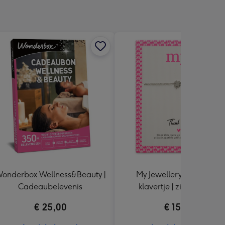
onderbox Wellness&Beauty |
My Jewellery | armband
Cadeaubelevenis
klavertje | zilverkleurig
€ 25,00
€ 15,99