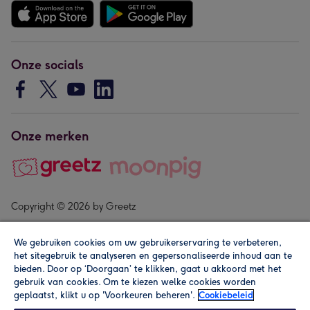
Onze socials
Onze merken
Copyright © 2026 by Greetz
We gebruiken cookies om uw gebruikerservaring te verbeteren,
het sitegebruik te analyseren en gepersonaliseerde inhoud aan te
bieden. Door op ‘Doorgaan’ te klikken, gaat u akkoord met het
gebruik van cookies. Om te kiezen welke cookies worden
geplaatst, klikt u op 'Voorkeuren beheren'.
Cookiebeleid
Alle prijzen zijn inclusief btw en andere heffingen. Lees de