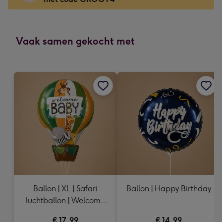
Voor
de
kleine
gelukwens
Vaak samen gekocht met
-
Dimensions:
120
x
160
mm
Ballon | XL | Safari
Ballon | Happy Birthday
luchtballon | Welcome
Baby
€ 17,99
€ 14,99