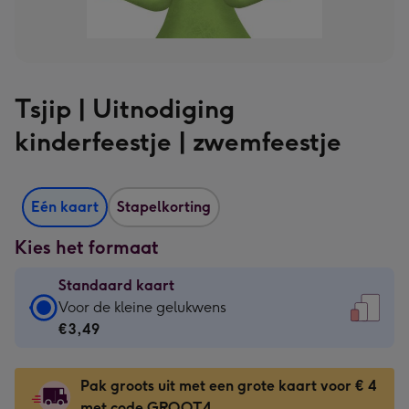
Tsjip | Uitnodiging
kinderfeestje | zwemfeestje
Eén kaart
Stapelkorting
Kies het formaat
Standaard kaart
Standaard
Voor de kleine gelukwens
kaart
€3,49
-
€3,49
Pak groots uit met een grote kaart voor € 4
-
met code GROOT4