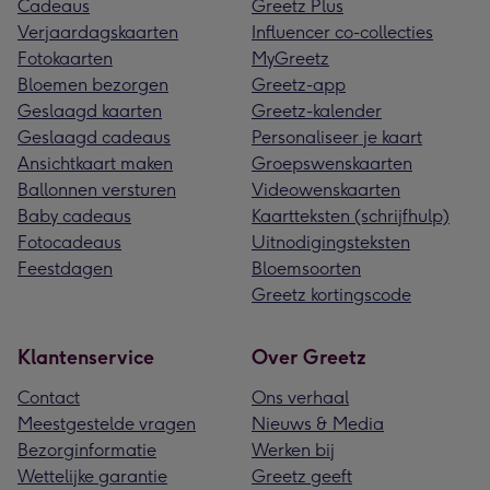
Cadeaus
Greetz Plus
Verjaardagskaarten
Influencer co-collecties
Fotokaarten
MyGreetz
Bloemen bezorgen
Greetz-app
Geslaagd kaarten
Greetz-kalender
Geslaagd cadeaus
Personaliseer je kaart
Ansichtkaart maken
Groepswenskaarten
Ballonnen versturen
Videowenskaarten
Baby cadeaus
Kaartteksten (schrijfhulp)
Fotocadeaus
Uitnodigingsteksten
Feestdagen
Bloemsoorten
Greetz kortingscode
Klantenservice
Over Greetz
Contact
Ons verhaal
Meestgestelde vragen
Nieuws & Media
Bezorginformatie
Werken bij
Wettelijke garantie
Greetz geeft