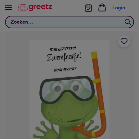
Bekijk meer
Login
Zoeken