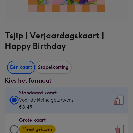
Tsjip | Verjaardagskaart |
Happy Birthday
Eén kaart
Stapelkorting
Kies het formaat
Standaard kaart
Standaard
Voor de kleine gelukwens
kaart
€3,49
-
Grote kaart
€3,49
Grote
-
Meest gekozen