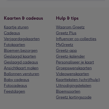
Kaarten & cadeaus
Hulp & tips
Kaartje sturen
Waarom Greetz
Cadeaus
Greetz Plus
Verjaardagskaarten
Influencer co-collecties
Fotokaarten
MyGreetz
Bloemen bezorgen
Greetz-app
Geslaagd kaarten
Greetz-kalender
Geslaagd cadeaus
Personaliseer je kaart
Ansichtkaart maken
Groepswenskaarten
Ballonnen versturen
Videowenskaarten
Baby cadeaus
Kaartteksten (schrijfhulp)
Fotocadeaus
Uitnodigingsteksten
Feestdagen
Bloemsoorten
Greetz kortingscode