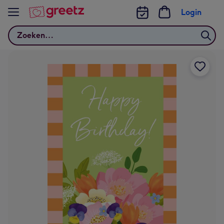
Bekijk meer
Login
Zoeken