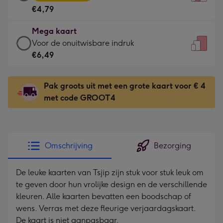
kaart
Voor
€4,79
-
de
€4,79
kleine
Mega kaart
-
gelukwens
Mega
Voor de onuitwisbare indruk
Meest
-
kaart
€6,49
gekozen
Dimensions:
-
-
120
€6,49
Dimensions:
Pak groots uit met een grote kaart voor € 4
x
-
167
met code GROOT4
160
Voor
x
mm
de
231
onuitwisbare
mm
indruk
Omschrijving
Bezorging
-
Dimensions:
De leuke kaarten van Tsjip zijn stuk voor stuk leuk om
241
te geven door hun vrolijke design en de verschillende
x
kleuren. Alle kaarten bevatten een boodschap of
333
wens. Verras met deze fleurige verjaardagskaart.
mm
De kaart is niet aanpasbaar.