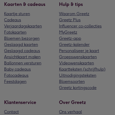
Kaarten & cadeaus
Hulp & tips
Kaartje sturen
Waarom Greetz
Cadeaus
Greetz Plus
Verjaardagskaarten
Influencer co-collecties
Fotokaarten
MyGreetz
Bloemen bezorgen
Greetz-app
Geslaagd kaarten
Greetz-kalender
Geslaagd cadeaus
Personaliseer je kaart
Ansichtkaart maken
Groepswenskaarten
Ballonnen versturen
Videowenskaarten
Baby cadeaus
Kaartteksten (schrijfhulp)
Fotocadeaus
Uitnodigingsteksten
Feestdagen
Bloemsoorten
Greetz kortingscode
Klantenservice
Over Greetz
Contact
Ons verhaal