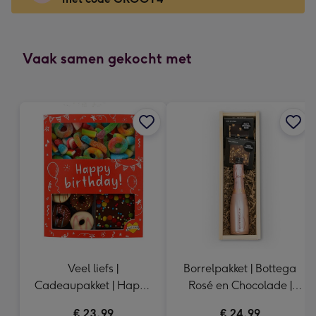
Voor
de
kleine
gelukwens
Vaak samen gekocht met
-
Dimensions:
130
x
130
mm
Veel liefs |
Borrelpakket | Bottega
Cadeaupakket | Happy
Rosé en Chocolade |
Birthday | 450 gr
20cl & 200 gr
€ 23,99
€ 24,99