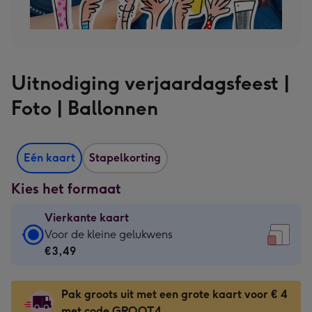
Uitnodiging verjaardagsfeest |
Foto | Ballonnen
Eén kaart
Stapelkorting
Kies het formaat
Vierkante kaart
Vierkante
Voor de kleine gelukwens
kaart
€3,49
-
€3,49
Pak groots uit met een grote kaart voor € 4
-
met code GROOT4