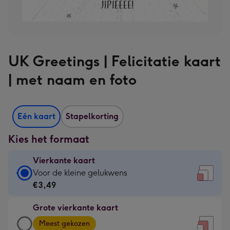
UK Greetings | Felicitatie kaart
| met naam en foto
Eén kaart
Stapelkorting
Kies het formaat
Vierkante kaart
Vierkante
Voor de kleine gelukwens
kaart
€3,49
-
Grote vierkante kaart
€3,49
Grote
-
Meest gekozen