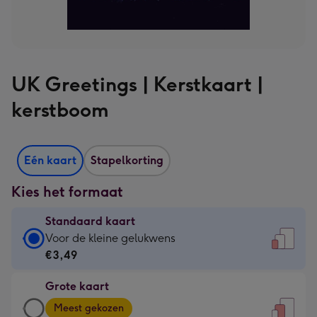
UK Greetings | Kerstkaart |
kerstboom
Eén kaart
Stapelkorting
Kies het formaat
Standaard kaart
Standaard
Voor de kleine gelukwens
kaart
€3,49
-
Grote kaart
€3,49
Grote
-
Meest gekozen