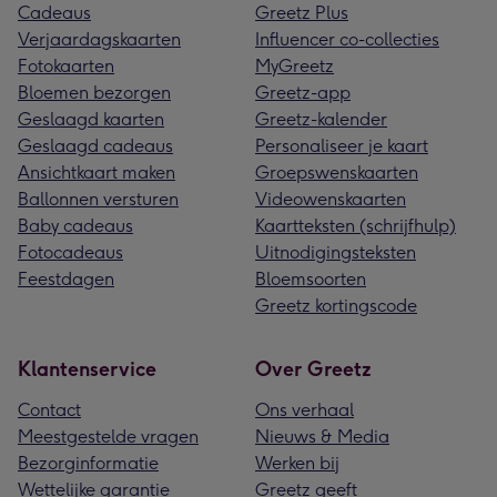
Cadeaus
Greetz Plus
Verjaardagskaarten
Influencer co-collecties
Fotokaarten
MyGreetz
Bloemen bezorgen
Greetz-app
Geslaagd kaarten
Greetz-kalender
Geslaagd cadeaus
Personaliseer je kaart
Ansichtkaart maken
Groepswenskaarten
Ballonnen versturen
Videowenskaarten
Baby cadeaus
Kaartteksten (schrijfhulp)
Fotocadeaus
Uitnodigingsteksten
Feestdagen
Bloemsoorten
Greetz kortingscode
Klantenservice
Over Greetz
Contact
Ons verhaal
Meestgestelde vragen
Nieuws & Media
Bezorginformatie
Werken bij
Wettelijke garantie
Greetz geeft