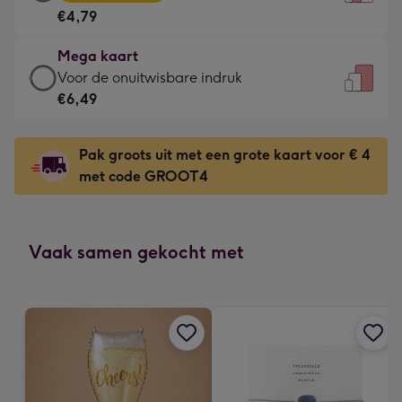
kaart
Voor
€4,79
-
de
€4,79
kleine
Mega kaart
-
gelukwens
Mega
Voor de onuitwisbare indruk
Meest
-
kaart
€6,49
gekozen
Dimensions:
-
-
120
€6,49
Dimensions:
Pak groots uit met een grote kaart voor € 4
x
-
167
met code GROOT4
160
Voor
x
mm
de
231
onuitwisbare
mm
indruk
Vaak samen gekocht met
-
Dimensions:
241
x
333
mm