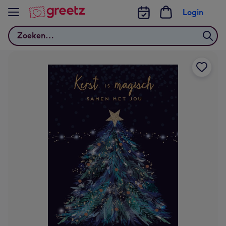
Bekijk meer
Login
Zoeken