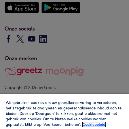
Onze socials
Onze merken
Copyright © 2026 by Greetz
We gebruiken cookies om uw gebruikerservaring te verbeteren,
het sitegebruik te analyseren en gepersonaliseerde inhoud aan te
bieden. Door op ‘Doorgaan’ te klikken, gaat u akkoord met het
gebruik van cookies. Om te kiezen welke cookies worden
geplaatst, klikt u op 'Voorkeuren beheren'.
Cookiebeleid
Alle prijzen zijn inclusief btw en andere heffingen. Lees de