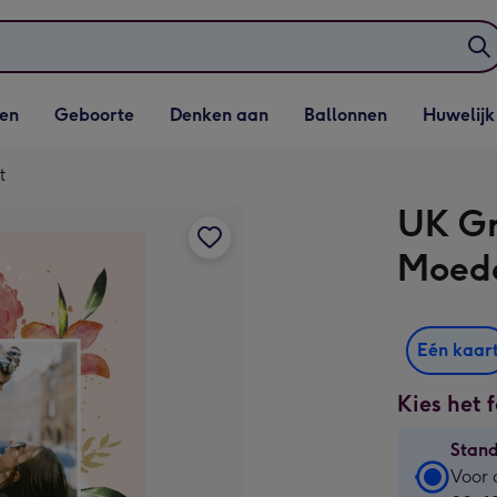
elijst
Vervolgkeuzelijst
Vervolgkeuzelijst
Vervolgkeuzelijst
Vervolgkeuzeli
en
Geboorte
Denken aan
Ballonnen
Huwelijk
penen
Geboorte openen
Denken aan openen
Ballonnen openen
Huwelijk open
t
UK Gr
Moede
Eén kaar
Kies het 
Stan
Stan
Voor 