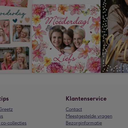
tips
Klantenservice
reetz
Contact
us
Meestgestelde vragen
 co-collecties
Bezorginformatie