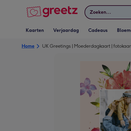
Bekijk meer
Zoeken
Vervolgkeuzelijst
Vervolgkeuzelijst
Vervolgkeuzelijst
Vervolgkeuz
Kaarten
Verjaardag
Cadeaus
Bloem
Kaarten openen
Verjaardag openen
Cadeaus openen
Bloemen o
Home
UK Greetings | Moederdagkaart | fotokaar