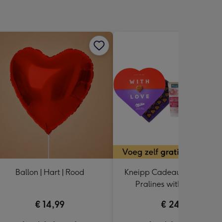
Ballon | Hart | Rood
Kneipp Cadeaupakket | Mil
Pralines with love 165g
€ 14,99
€ 24,49