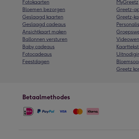
Fotokaarten
MyGreetz
Bloemen bezorgen
Greetz-a
Geslaagd kaarten
Greetz-ka
Geslaagd cadeaus
Personalis
Ansichtkaart maken
Groepswe
Ballonnen versturen
Videowen
Baby cadeaus
Kaarttekst
Fotocadeaus
Uitnodigi
Feestdagen
Bloemsoo
Greetz ko
Betaalmethodes