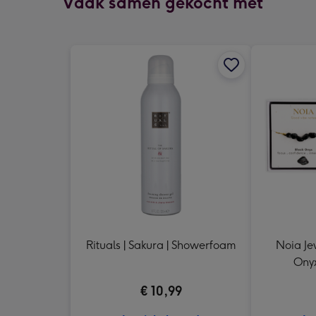
Vaak samen gekocht met
Rituals | Sakura | Showerfoam
Noia Je
Onyx
€ 10,99