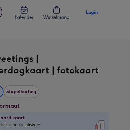
Login
Kalender
Winkelmand
jst
en
eetings |
rdagkaart | fotokaart
t
Stapelkorting
formaat
daard kaart
daard
de kleine gelukwens