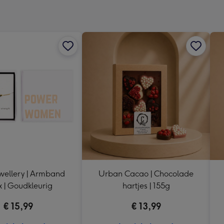
x
333
mm
wellery | Armband
Urban Cacao | Chocolade
 | Goudkleurig
hartjes | 155g
€ 15,99
€ 13,99