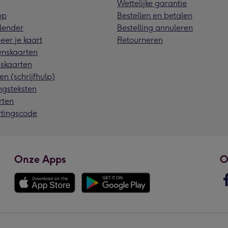
Wettelijke garantie
pp
Bestellen en betalen
lender
Bestelling annuleren
eer je kaart
Retourneren
nskaarten
skaarten
en (schrijfhulp)
ngsteksten
rten
rtingscode
Onze Apps
O