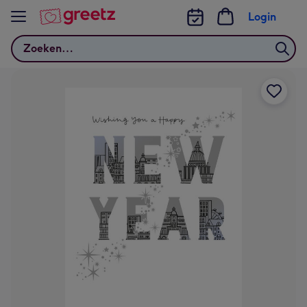
Bekijk meer
Login
Zoeken