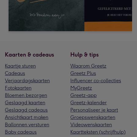
Kaarten & cadeaus
Hulp & tips
Kaartje sturen
Waarom Greetz
Cadeaus
Greetz Plus
Verjaardagskaarten
Influencer co-collecties
Fotokaarten
MyGreetz
Bloemen bezorgen
Greetz-app
Geslaagd kaarten
Greetz-kalender
Geslaagd cadeaus
Personaliseer je kaart
Ansichtkaart maken
Groepswenskaarten
Ballonnen versturen
Videowenskaarten
Baby cadeaus
Kaartteksten (schrijfhulp)