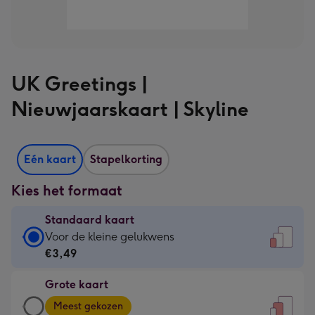
UK Greetings |
Nieuwjaarskaart | Skyline
Eén kaart
Stapelkorting
Kies het formaat
Standaard kaart
Standaard
Voor de kleine gelukwens
kaart
€3,49
-
Grote kaart
€3,49
Grote
-
Meest gekozen