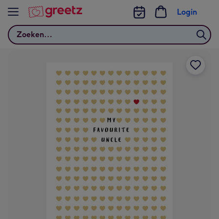
Bekijk meer
Login
Zoeken