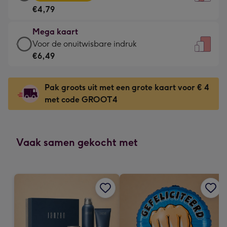
kaart
Voor
€4,79
-
de
€4,79
kleine
Mega kaart
-
gelukwens
Mega
Voor de onuitwisbare indruk
Meest
-
kaart
€6,49
gekozen
Dimensions:
-
-
120
€6,49
Dimensions:
Pak groots uit met een grote kaart voor € 4
x
-
167
met code GROOT4
160
Voor
x
mm
de
231
onuitwisbare
mm
indruk
Vaak samen gekocht met
-
Dimensions:
241
x
333
mm