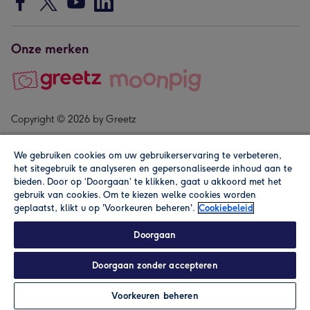
Onze merken
Copyright © 2026 by Greetz
We gebruiken cookies om uw gebruikerservaring te verbeteren,
het sitegebruik te analyseren en gepersonaliseerde inhoud aan te
bieden. Door op ‘Doorgaan’ te klikken, gaat u akkoord met het
gebruik van cookies. Om te kiezen welke cookies worden
geplaatst, klikt u op 'Voorkeuren beheren'.
Cookiebeleid
Alle prijzen zijn inclusief btw en andere heffingen. Lees de
algemene voorwaarden
.
Doorgaan
Doorgaan zonder accepteren
In winkelmand
Personaliseren
Voorkeuren beheren