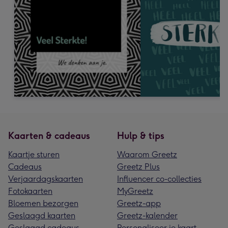
Kaarten & cadeaus
Hulp & tips
Kaartje sturen
Waarom Greetz
Cadeaus
Greetz Plus
Verjaardagskaarten
Influencer co-collecties
Fotokaarten
MyGreetz
Bloemen bezorgen
Greetz-app
Geslaagd kaarten
Greetz-kalender
Geslaagd cadeaus
Personaliseer je kaart