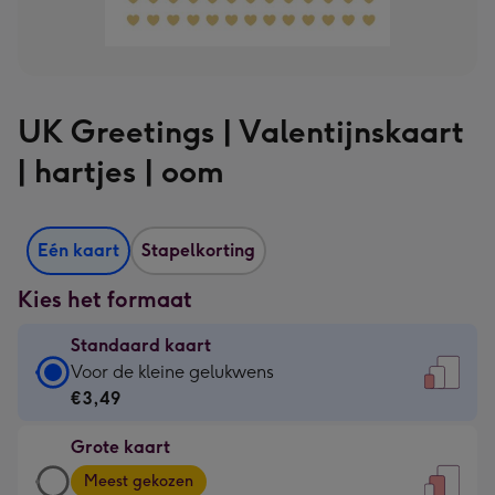
UK Greetings | Valentijnskaart
| hartjes | oom
Eén kaart
Stapelkorting
Kies het formaat
Standaard kaart
Standaard
Voor de kleine gelukwens
kaart
€3,49
-
Grote kaart
€3,49
Grote
-
Meest gekozen