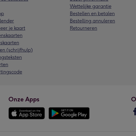
Wettelijke garantie
pp
Bestellen en betalen
lender
Bestelling annuleren
eer je kaart
Retourneren
nskaarten
skaarten
en (schrijfhulp)
ngsteksten
rten
rtingscode
Onze Apps
O