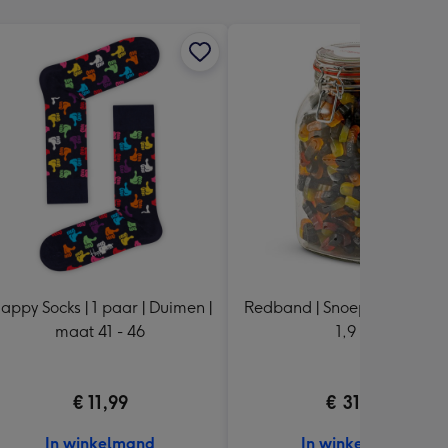
appy Socks | 1 paar | Duimen |
Redband | Snoeppot Dropfrui
maat 41 - 46
1,9 kg
€ 11,99
€ 31,99
In winkelmand
In winkelmand