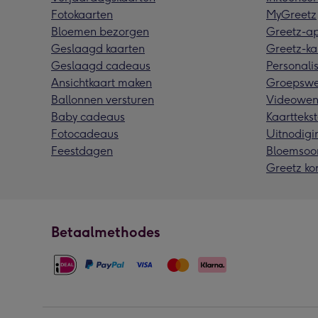
Fotokaarten
MyGreetz
Bloemen bezorgen
Greetz-a
Geslaagd kaarten
Greetz-ka
Geslaagd cadeaus
Personalis
Ansichtkaart maken
Groepswe
Ballonnen versturen
Videowen
Baby cadeaus
Kaarttekst
Fotocadeaus
Uitnodigi
Feestdagen
Bloemsoo
Greetz ko
Betaalmethodes