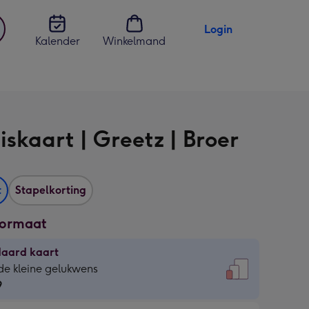
Login
Kalender
Winkelmand
jst
en
iskaart | Greetz | Broer
t
Stapelkorting
formaat
daard kaart
daard
de kleine gelukwens
9