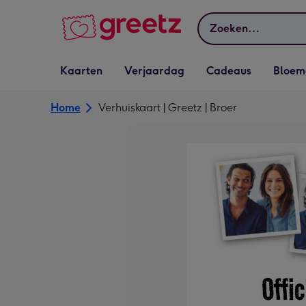
Bekijk meer
Zoeken
Vervolgkeuzelijst
Vervolgkeuzelijst
Vervolgkeuzelijst
Vervolgkeuz
Kaarten
Verjaardag
Cadeaus
Bloem
Kaarten openen
Verjaardag openen
Cadeaus openen
Bloemen o
Home
Verhuiskaart | Greetz | Broer