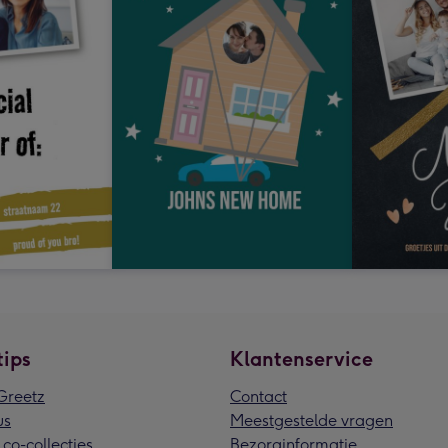
tips
Klantenservice
reetz
Contact
us
Meestgestelde vragen
 co-collecties
Bezorginformatie