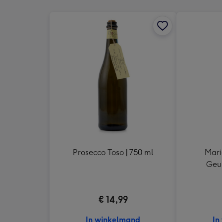
Prosecco Toso | 750 ml
Mari
Geur
d'Ams
€ 14,99
In winkelmand
In