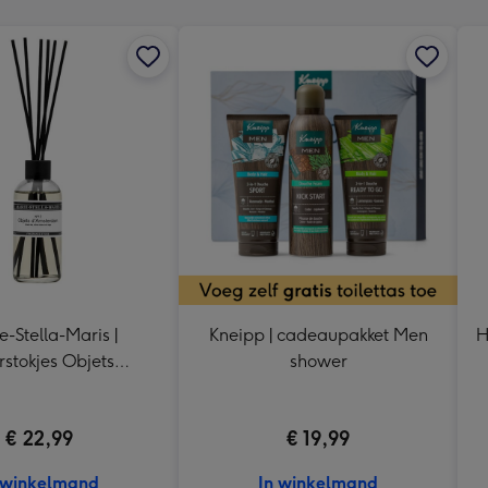
333
mm
e-Stella-Maris |
Kneipp | cadeaupakket Men
H
stokjes Objets
shower
terdam | 100 ml
€ 22,99
€ 19,99
 winkelmand
In winkelmand