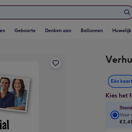
elijst
Vervolgkeuzelijst
Vervolgkeuzelijst
Vervolgkeuzelijst
Vervolgkeuzeli
en
Geboorte
Denken aan
Ballonnen
Huwelijk
penen
Geboorte openen
Denken aan openen
Ballonnen openen
Huwelijk open
Verhu
Eén kaar
Kies het 
Stan
Stan
Voor 
kaart
€3,4
-