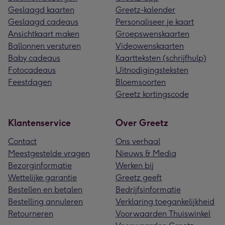
Geslaagd kaarten
Greetz-kalender
Geslaagd cadeaus
Personaliseer je kaart
Ansichtkaart maken
Groepswenskaarten
Ballonnen versturen
Videowenskaarten
Baby cadeaus
Kaartteksten (schrijfhulp)
Fotocadeaus
Uitnodigingsteksten
Feestdagen
Bloemsoorten
Greetz kortingscode
Klantenservice
Over Greetz
Contact
Ons verhaal
Meestgestelde vragen
Nieuws & Media
Bezorginformatie
Werken bij
Wettelijke garantie
Greetz geeft
Bestellen en betalen
Bedrijfsinformatie
Bestelling annuleren
Verklaring toegankelijkheid
Retourneren
Voorwaarden Thuiswinkel