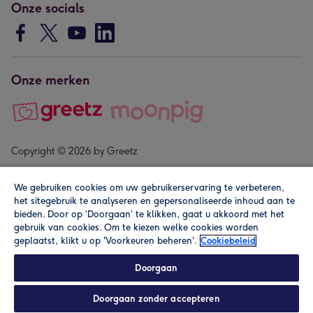
Onze socials
Onze merken
Copyright © 2026 by Greetz
We gebruiken cookies om uw gebruikerservaring te verbeteren,
het sitegebruik te analyseren en gepersonaliseerde inhoud aan te
bieden. Door op ‘Doorgaan’ te klikken, gaat u akkoord met het
gebruik van cookies. Om te kiezen welke cookies worden
geplaatst, klikt u op 'Voorkeuren beheren'.
Cookiebeleid
Alle prijzen zijn inclusief btw en andere heffingen. Lees de
algemene voorwaarden
.
Doorgaan
Doorgaan zonder accepteren