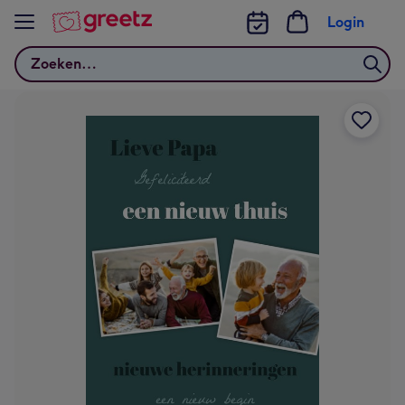
Bekijk meer
Login
Zoeken