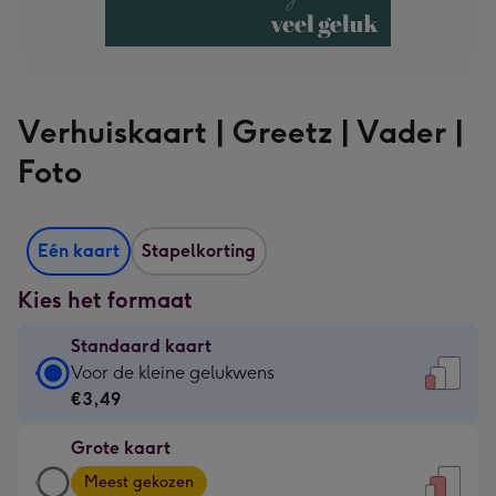
Verhuiskaart | Greetz | Vader |
Foto
Eén kaart
Stapelkorting
Kies het formaat
Standaard kaart
Standaard
Voor de kleine gelukwens
kaart
€3,49
-
Grote kaart
€3,49
Grote
-
Meest gekozen