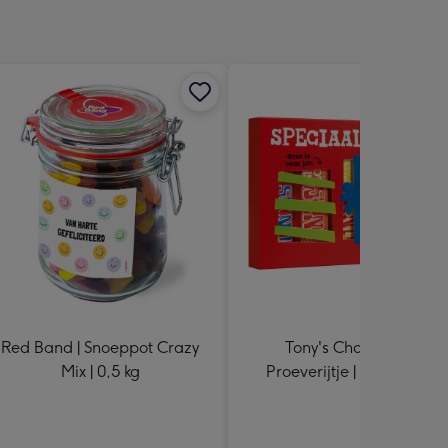
Red Band | Snoeppot Crazy
Tony's Chocolonely |
Mix | 0,5 kg
Proeverijtje | Kado | 288g