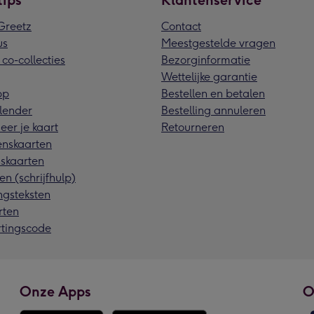
tips
Klantenservice
reetz
Contact
us
Meestgestelde vragen
 co-collecties
Bezorginformatie
Wettelijke garantie
pp
Bestellen en betalen
lender
Bestelling annuleren
eer je kaart
Retourneren
nskaarten
skaarten
en (schrijfhulp)
ngsteksten
rten
rtingscode
Onze Apps
O