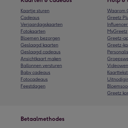
Kaarten & cadeaus
Hulp & 
Kaartje sturen
Waarom G
Cadeaus
Greetz Pl
Verjaardagskaarten
Influencer
Fotokaarten
MyGreetz
Bloemen bezorgen
Greetz-a
Geslaagd kaarten
Greetz-ka
Geslaagd cadeaus
Personalis
Ansichtkaart maken
Groepswe
Ballonnen versturen
Videowen
Baby cadeaus
Kaarttekst
Fotocadeaus
Uitnodigi
Feestdagen
Bloemsoo
Greetz ko
Betaalmethodes