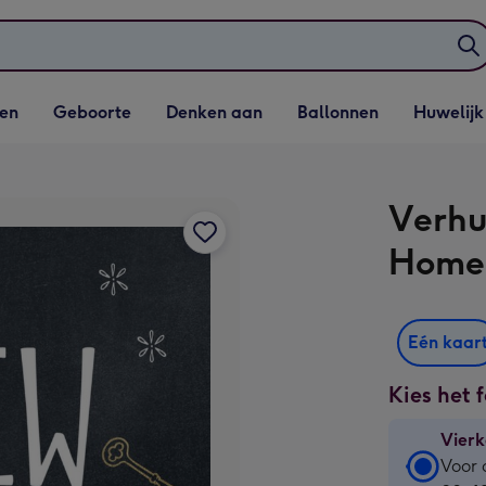
elijst
Vervolgkeuzelijst
Vervolgkeuzelijst
Vervolgkeuzelijst
Vervolgkeuzeli
en
Geboorte
Denken aan
Ballonnen
Huwelijk
penen
Geboorte openen
Denken aan openen
Ballonnen openen
Huwelijk open
Verhu
Home
Eén kaar
Kies het 
Vierk
Vierk
Voor 