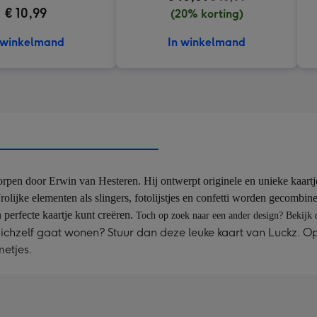
€ 10,99
(20% korting)
 winkelmand
In winkelmand
tworpen door Erwin van Hesteren. Hij ontwerpt originele en unieke kaa
r. Vrolijke elementen als slingers, fotolijstjes en confetti worden gecomb
n perfecte kaartje kunt creëren.
Toch op zoek naar een ander design? Bekijk
 zichzelf gaat wonen? Stuur dan deze leuke kaart van Luckz. 
metjes.