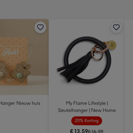
240
x
240
mm
Hanger Nieuw huis
My Flame Lifestyle |
Sleutelhanger | New Home
20% Korting
€ 13,59
€ 16,99