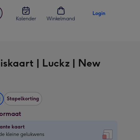
Login
Kalender
Winkelmand
jst
en
iskaart | Luckz | New
t
Stapelkorting
formaat
ante kaart
ante
de kleine gelukwens