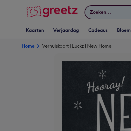
Bekijk meer
Zoeken
Vervolgkeuzelijst
Vervolgkeuzelijst
Vervolgkeuzelijst
Vervolgkeuz
Kaarten
Verjaardag
Cadeaus
Bloem
Kaarten openen
Verjaardag openen
Cadeaus openen
Bloemen o
Home
Verhuiskaart | Luckz | New Home