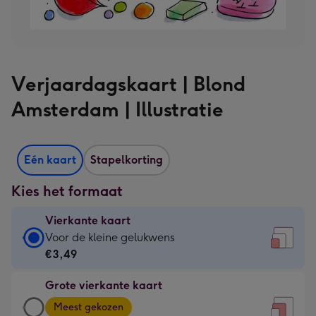
Verjaardagskaart | Blond
Amsterdam | Illustratie
Eén kaart
Stapelkorting
Kies het formaat
Vierkante kaart
Vierkante
Voor de kleine gelukwens
kaart
€3,49
-
Grote vierkante kaart
€3,49
Grote
-
Meest gekozen