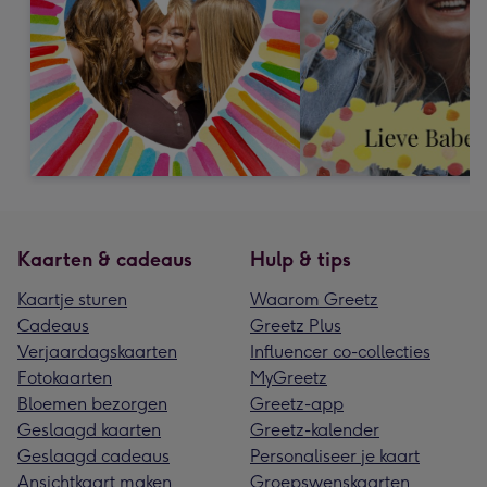
Kaarten & cadeaus
Hulp & tips
Kaartje sturen
Waarom Greetz
Cadeaus
Greetz Plus
Verjaardagskaarten
Influencer co-collecties
Fotokaarten
MyGreetz
Bloemen bezorgen
Greetz-app
Geslaagd kaarten
Greetz-kalender
Geslaagd cadeaus
Personaliseer je kaart
Ansichtkaart maken
Groepswenskaarten