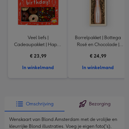
Veel liefs |
Borrelpakket | Bottega
Cadeaupakket | Happy
Rosé en Chocolade |
Birthday | 450 gr
20cl & 200 gr
€ 23,99
€ 24,99
In winkelmand
In winkelmand
Omschrijving
Bezorging
Wenskaart van Blond Amsterdam met de vrolijke en
kleurrijke Blond illustraties. Voeg je eigen foto('s),