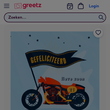
Bekijk meer
Login
Zoeken