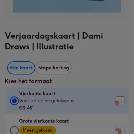
Verjaardagskaart | Dami
Draws | Illustratie
Eén kaart
Stapelkorting
Kies het formaat
Vierkante kaart
Vierkante
Voor de kleine gelukwens
kaart
€3,49
-
Grote vierkante kaart
€3,49
Grote
-
Meest gekozen