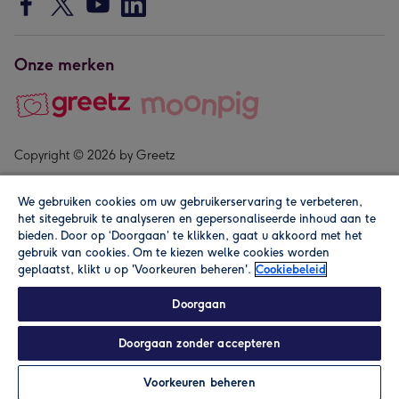
Onze merken
Copyright © 2026 by Greetz
We gebruiken cookies om uw gebruikerservaring te verbeteren,
het sitegebruik te analyseren en gepersonaliseerde inhoud aan te
bieden. Door op ‘Doorgaan’ te klikken, gaat u akkoord met het
gebruik van cookies. Om te kiezen welke cookies worden
geplaatst, klikt u op 'Voorkeuren beheren'.
Cookiebeleid
Alle prijzen zijn inclusief btw en andere heffingen. Lees de
algemene voorwaarden
.
Doorgaan
Doorgaan zonder accepteren
Personaliseren
Voorkeuren beheren