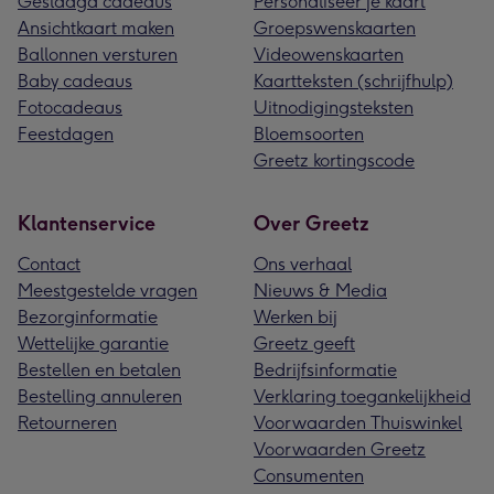
Geslaagd cadeaus
Personaliseer je kaart
Ansichtkaart maken
Groepswenskaarten
Ballonnen versturen
Videowenskaarten
Baby cadeaus
Kaartteksten (schrijfhulp)
Fotocadeaus
Uitnodigingsteksten
Feestdagen
Bloemsoorten
Greetz kortingscode
Klantenservice
Over Greetz
Contact
Ons verhaal
Meestgestelde vragen
Nieuws & Media
Bezorginformatie
Werken bij
Wettelijke garantie
Greetz geeft
Bestellen en betalen
Bedrijfsinformatie
Bestelling annuleren
Verklaring toegankelijkheid
Retourneren
Voorwaarden Thuiswinkel
Voorwaarden Greetz
Consumenten