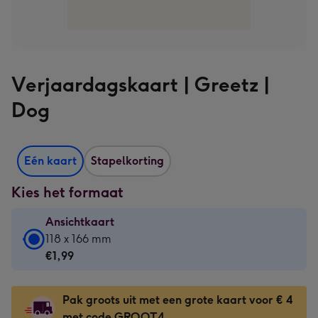
Verjaardagskaart | Greetz |
Dog
Eén kaart
Stapelkorting
Kies het formaat
Ansichtkaart
Ansichtkaart
118 x 166 mm
-
€1,99
€1,99
-
Pak groots uit met een grote kaart voor € 4
118
met code GROOT4