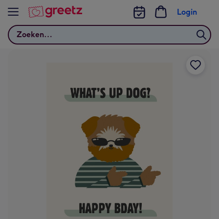
Bekijk meer
Login
Zoeken