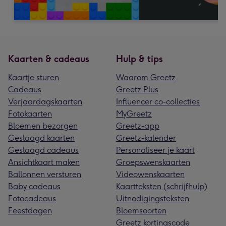
Kaarten & cadeaus
Hulp & tips
Kaartje sturen
Waarom Greetz
Cadeaus
Greetz Plus
Verjaardagskaarten
Influencer co-collecties
Fotokaarten
MyGreetz
Bloemen bezorgen
Greetz-app
Geslaagd kaarten
Greetz-kalender
Geslaagd cadeaus
Personaliseer je kaart
Ansichtkaart maken
Groepswenskaarten
Ballonnen versturen
Videowenskaarten
Baby cadeaus
Kaartteksten (schrijfhulp)
Fotocadeaus
Uitnodigingsteksten
Feestdagen
Bloemsoorten
Greetz kortingscode