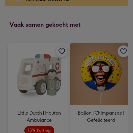
x
166
mm
-
Vaak samen gekocht met
Dimensions:
118
x
166
mm
Little Dutch | Houten
Ballon | Chimpansee |
Ambulance
Gefeliciteerd
15% Korting