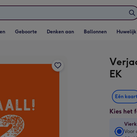
elijst
Vervolgkeuzelijst
Vervolgkeuzelijst
Vervolgkeuzelijst
Vervolgkeuzeli
en
Geboorte
Denken aan
Ballonnen
Huwelijk
penen
Geboorte openen
Denken aan openen
Ballonnen openen
Huwelijk open
Verja
EK
Eén kaar
Kies het 
Vierk
Vierk
Voor 