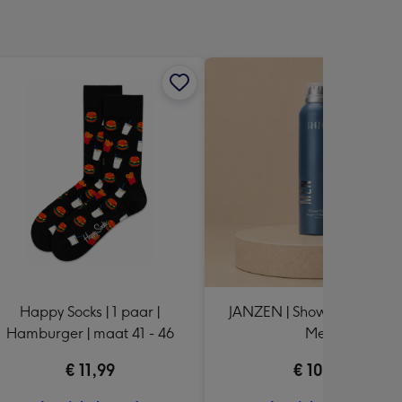
Happy Socks | 1 paar |
JANZEN | Shower foam | F
Hamburger | maat 41 - 46
Men
€ 11,99
€ 10,99