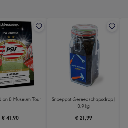
240
x
240
mm
adion & Museum Tour
Snoeppot Gereedschapsdrop |
0,9 kg
€ 41,90
€ 21,99