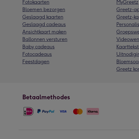
Fotokaarten
MyGreetz
Bloemen bezorgen
Greetz-a
Geslaagd kaarten
Greetz-ka
Geslaagd cadeaus
Personalis
Ansichtkaart maken
Groepswe
Ballonnen versturen
Videowen
Baby cadeaus
Kaarttekst
Fotocadeaus
Uitnodigi
Feestdagen
Bloemsoo
Greetz ko
Betaalmethodes