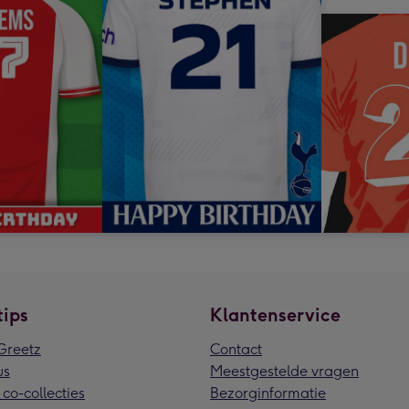
tips
Klantenservice
reetz
Contact
us
Meestgestelde vragen
 co-collecties
Bezorginformatie