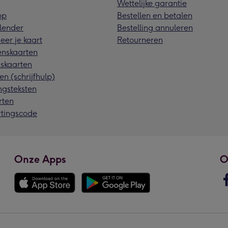
Wettelijke garantie
pp
Bestellen en betalen
lender
Bestelling annuleren
eer je kaart
Retourneren
nskaarten
skaarten
en (schrijfhulp)
ngsteksten
rten
rtingscode
Onze Apps
O