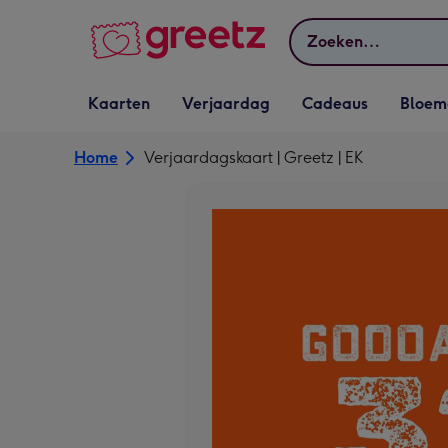
Bekijk meer
Zoeken
Vervolgkeuzelijst
Vervolgkeuzelijst
Vervolgkeuzelijst
Vervolgkeuz
Kaarten
Verjaardag
Cadeaus
Bloem
Kaarten openen
Verjaardag openen
Cadeaus openen
Bloemen o
Home
Verjaardagskaart | Greetz | EK