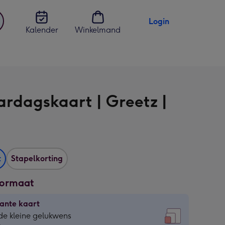
Login
Kalender
Winkelmand
jst
en
ardagskaart | Greetz |
t
Stapelkorting
formaat
ante kaart
ante
de kleine gelukwens