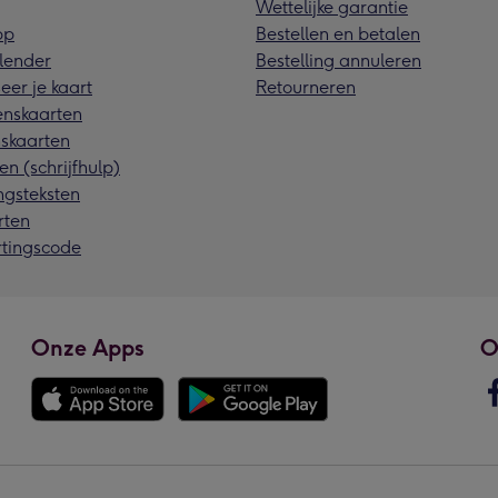
Wettelijke garantie
pp
Bestellen en betalen
lender
Bestelling annuleren
eer je kaart
Retourneren
nskaarten
skaarten
en (schrijfhulp)
ngsteksten
rten
rtingscode
Onze Apps
O