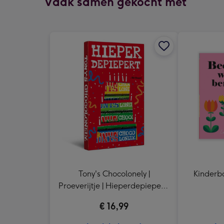
Vaak samen gekocht met
Tony's Chocolonely |
Kinderbo
Proeverijtje | Hieperdepiepert |
288g
€ 16,99