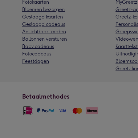
Fotokaarten
MyGreetz
Bloemen bezorgen
Greetz-a
Geslaagd kaarten
Greetz-ka
Geslaagd cadeaus
Personalis
Ansichtkaart maken
Groepswe
Ballonnen versturen
Videowen
Baby cadeaus
Kaarttekst
Fotocadeaus
Uitnodigi
Feestdagen
Bloemsoo
Greetz ko
Betaalmethodes