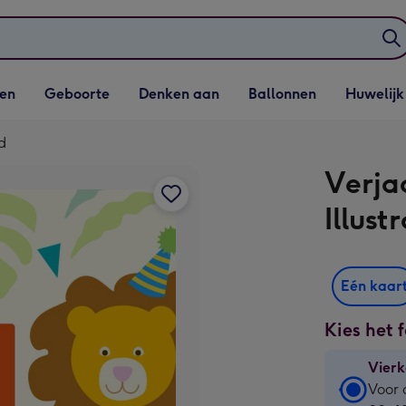
elijst
Vervolgkeuzelijst
Vervolgkeuzelijst
Vervolgkeuzelijst
Vervolgkeuzeli
en
Geboorte
Denken aan
Ballonnen
Huwelijk
penen
Geboorte openen
Denken aan openen
Ballonnen openen
Huwelijk open
nd
Verja
Illust
Eén kaar
Kies het 
Vierk
Vierk
Voor 