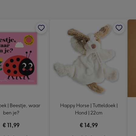
240
x
240
mm
ek | Beestje, waar
Happy Horse | Tutteldoek |
ben je?
Hond | 22cm
€ 11,99
€ 14,99