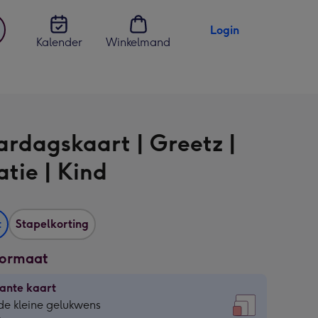
Login
Kalender
Winkelmand
jst
en
ardagskaart | Greetz |
ratie | Kind
t
Stapelkorting
formaat
ante kaart
ante
de kleine gelukwens