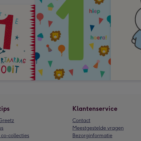
tips
Klantenservice
reetz
Contact
us
Meestgestelde vragen
 co-collecties
Bezorginformatie