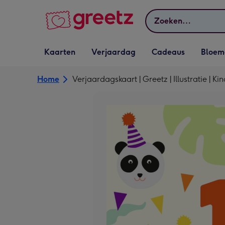
Bekijk meer
Zoeken
Vervolgkeuzelijst
Vervolgkeuzelijst
Vervolgkeuzelijst
Vervolgkeuz
Kaarten
Verjaardag
Cadeaus
Bloem
Kaarten openen
Verjaardag openen
Cadeaus openen
Bloemen o
Home
Verjaardagskaart | Greetz | Illustratie | Ki