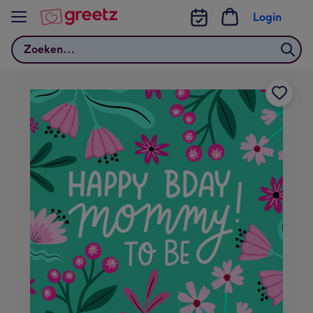
Bekijk meer
Login
Zoeken