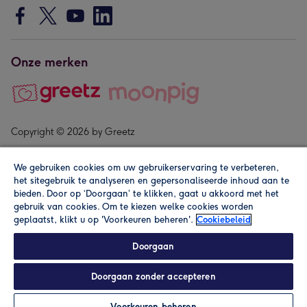
Onze merken
Copyright © 2026 by Greetz
We gebruiken cookies om uw gebruikerservaring te verbeteren,
het sitegebruik te analyseren en gepersonaliseerde inhoud aan te
bieden. Door op ‘Doorgaan’ te klikken, gaat u akkoord met het
gebruik van cookies. Om te kiezen welke cookies worden
geplaatst, klikt u op 'Voorkeuren beheren'.
Cookiebeleid
Alle prijzen zijn inclusief btw en andere heffingen. Lees de
algemene voorwaarden
.
Doorgaan
Doorgaan zonder accepteren
In winkelmand
Personaliseren
Voorkeuren beheren