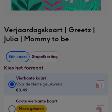
Verjaardagskaart | Greetz |
Julia | Mommy to be
Eén kaart
Stapelkorting
Kies het formaat
Vierkante kaart
Vierkante
Voor de kleine gelukwens
kaart
€3,49
-
Grote vierkante kaart
€3,49
Grote
-
Meest gekozen