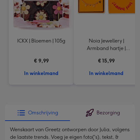
ICKX | Bloemen | 105g
Noia Jewellery |
Armband hartje |
Goudkleurig
€ 9,99
€ 15,99
In winkelmand
In winkelmand
Omschrijving
Bezorging
Wenskaart van Greetz ontworpen door Julia, volgens
de laatste trends. Voeg je eigen foto('s), tekst, &