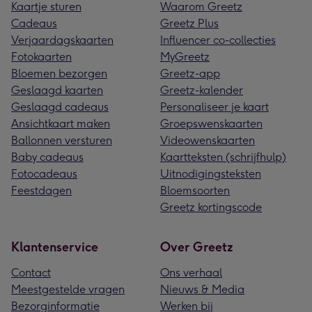
Kaartje sturen
Waarom Greetz
Cadeaus
Greetz Plus
Verjaardagskaarten
Influencer co-collecties
Fotokaarten
MyGreetz
Bloemen bezorgen
Greetz-app
Geslaagd kaarten
Greetz-kalender
Geslaagd cadeaus
Personaliseer je kaart
Ansichtkaart maken
Groepswenskaarten
Ballonnen versturen
Videowenskaarten
Baby cadeaus
Kaartteksten (schrijfhulp)
Fotocadeaus
Uitnodigingsteksten
Feestdagen
Bloemsoorten
Greetz kortingscode
Klantenservice
Over Greetz
Contact
Ons verhaal
Meestgestelde vragen
Nieuws & Media
Bezorginformatie
Werken bij