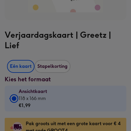
Verjaardagskaart | Greetz |
Lief
Eén kaart
Stapelkorting
Kies het formaat
Ansichtkaart
Ansichtkaart
118 x 166 mm
-
€1,99
€1,99
-
Pak groots uit met een grote kaart voor € 4
118
met code GROOT4