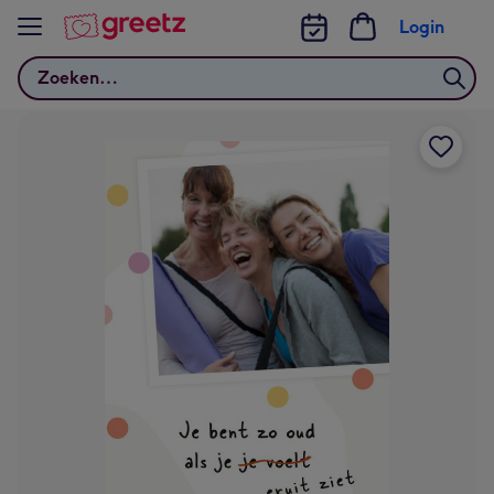
Bekijk meer
Login
Zoeken