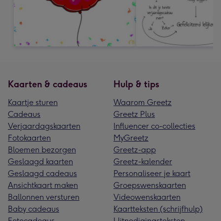
Kaarten & cadeaus
Hulp & tips
Kaartje sturen
Waarom Greetz
Cadeaus
Greetz Plus
Verjaardagskaarten
Influencer co-collecties
Fotokaarten
MyGreetz
Bloemen bezorgen
Greetz-app
Geslaagd kaarten
Greetz-kalender
Geslaagd cadeaus
Personaliseer je kaart
Ansichtkaart maken
Groepswenskaarten
Ballonnen versturen
Videowenskaarten
Baby cadeaus
Kaartteksten (schrijfhulp)
Fotocadeaus
Uitnodigingsteksten