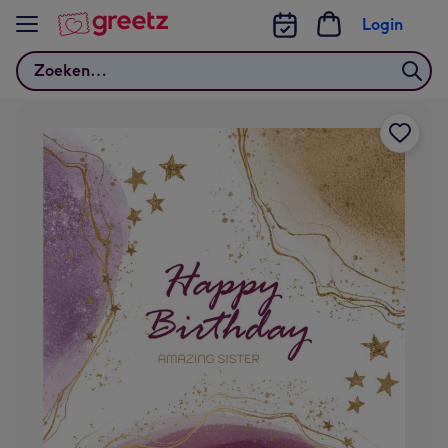
Bekijk meer
Login
Zoeken