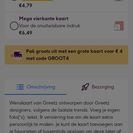
vierkante
Voor
€4,79
kaart
de
-
kleine
Mega vierkante kaart
€4,79
gelukwens
Mega
Voor de onuitwisbare indruk
-
-
vierkante
€6,49
Meest
Dimensions:
kaart
gekozen
130
-
-
Pak groots uit met een grote kaart voor € 4
x
€6,49
Dimensions:
met code GROOT4
130
-
167
mm
Voor
x
de
167
onuitwisbare
mm
Omschrijving
Bezorging
indruk
-
Wenskaart van Greetz ontworpen door Greetz
Dimensions:
designers, volgens de laatste trends. Voeg je eigen
240
foto('s), tekst, & versiering toe om de kaart extra
x
persoonlijk te maken. Je kunt de kaart toevoegen aan
240
je favorieten of tussentijds opslaan om deze later af
mm