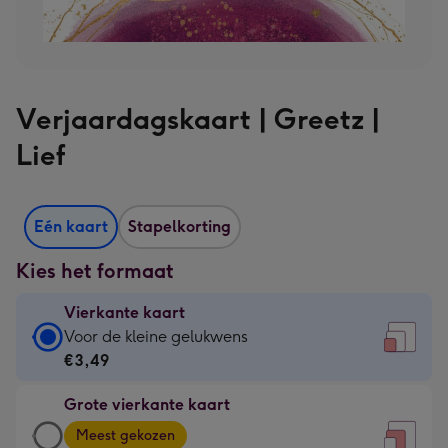
Verjaardagskaart | Greetz |
Lief
Eén kaart
Stapelkorting
Kies het formaat
Vierkante kaart
Vierkante
Voor de kleine gelukwens
kaart
€3,49
-
Grote vierkante kaart
€3,49
Grote
-
Meest gekozen