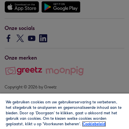
Onze socials
Onze merken
Copyright © 2026 by Greetz
We gebruiken cookies om uw gebruikerservaring te verbeteren,
het sitegebruik te analyseren en gepersonaliseerde inhoud aan te
bieden. Door op ‘Doorgaan’ te klikken, gaat u akkoord met het
gebruik van cookies. Om te kiezen welke cookies worden
geplaatst, klikt u op 'Voorkeuren beheren'.
Cookiebeleid
Alle prijzen zijn inclusief btw en andere heffingen. Lees de