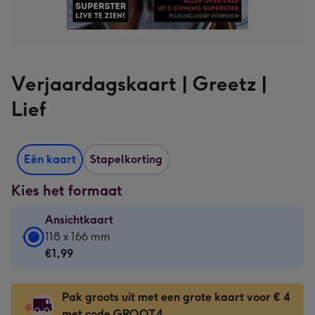
Verjaardagskaart | Greetz |
Lief
Eén kaart
Stapelkorting
Kies het formaat
Ansichtkaart
Ansichtkaart
118 x 166 mm
-
€1,99
€1,99
-
Pak groots uit met een grote kaart voor € 4
118
met code GROOT4