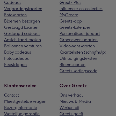
Cadeaus
Greetz Plus
Verjaardagskaarten
Influencer co-collecties
Fotokaarten
MyGreetz
Bloemen bezorgen
Greetz-app
Geslaagd kaarten
Greetz-kalender
Geslaagd cadeaus
Personaliseer je kaart
Ansichtkaart maken
Groepswenskaarten
Ballonnen versturen
Videowenskaarten
Baby cadeaus
Kaartteksten (schrijfhulp)
Fotocadeaus
Uitnodigingsteksten
Feestdagen
Bloemsoorten
Greetz kortingscode
Klantenservice
Over Greetz
Contact
Ons verhaal
Meestgestelde vragen
Nieuws & Media
Bezorginformatie
Werken bij
Wettelijke garantie
Greetz geeft