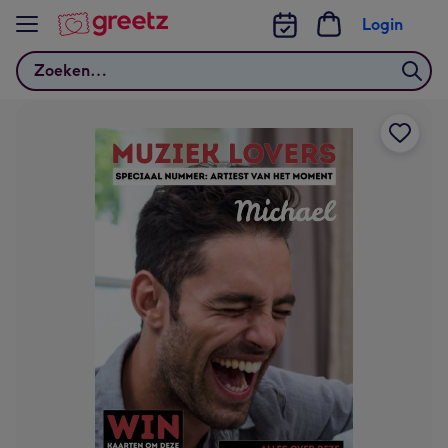
Bekijk meer
Login
Zoeken