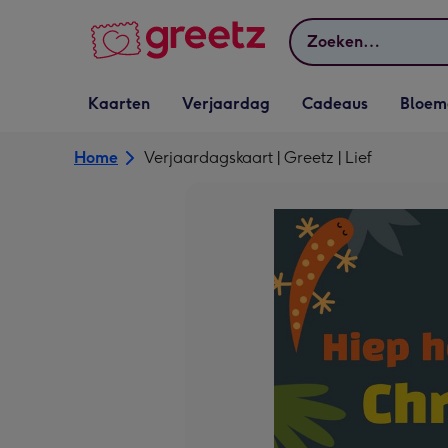
Bekijk meer
Zoeken
Vervolgkeuzelijst
Vervolgkeuzelijst
Vervolgkeuzelijst
Vervolgkeuz
Kaarten
Verjaardag
Cadeaus
Bloem
Kaarten openen
Verjaardag openen
Cadeaus openen
Bloemen o
Home
Verjaardagskaart | Greetz | Lief