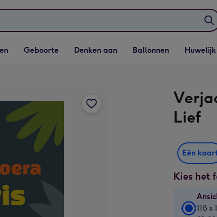
elijst
Vervolgkeuzelijst
Vervolgkeuzelijst
Vervolgkeuzelijst
Vervolgkeuzeli
en
Geboorte
Denken aan
Ballonnen
Huwelijk
penen
Geboorte openen
Denken aan openen
Ballonnen openen
Huwelijk open
Verja
Lief
Eén kaar
Kies het 
Ansic
Ansic
118 x