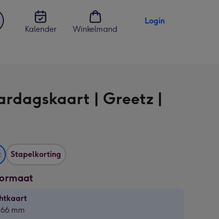
Login
Kalender
Winkelmand
jst
en
ardagskaart | Greetz |
t
Stapelkorting
formaat
htkaart
htkaart
 166 mm