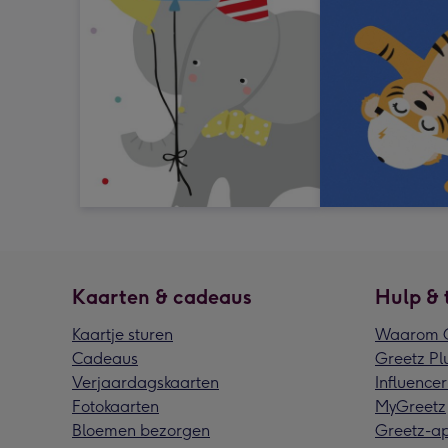
Kaarten & cadeaus
Hulp & 
Kaartje sturen
Waarom G
Cadeaus
Greetz Pl
Verjaardagskaarten
Influencer
Fotokaarten
MyGreetz
Bloemen bezorgen
Greetz-a