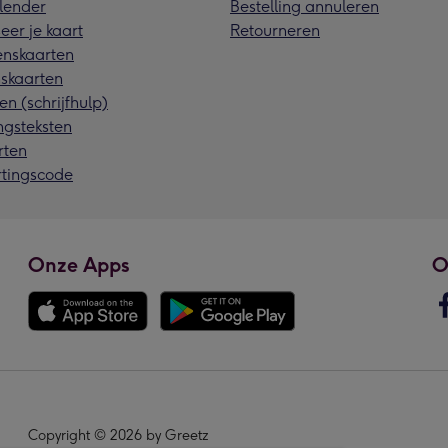
lender
Bestelling annuleren
eer je kaart
Retourneren
nskaarten
skaarten
en (schrijfhulp)
ngsteksten
rten
rtingscode
Onze Apps
O
Copyright © 2026 by Greetz