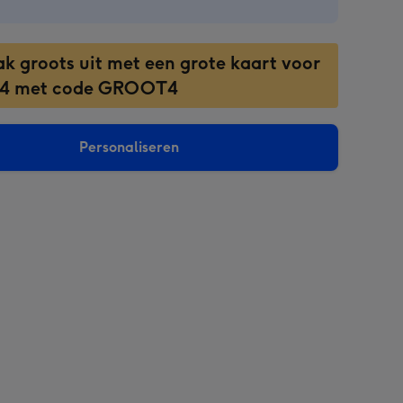
ak groots uit met een grote kaart voor
 4 met code GROOT4
Personaliseren
sions: