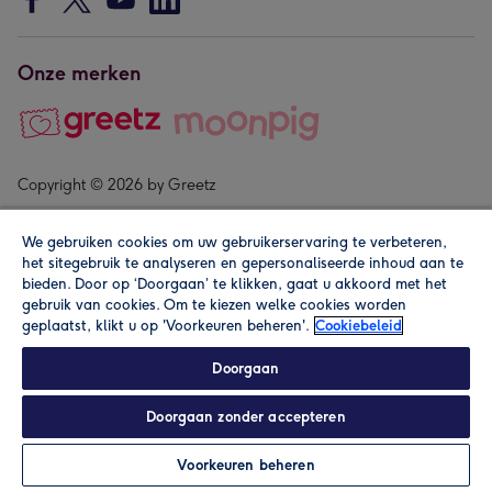
Onze merken
Copyright © 2026 by Greetz
We gebruiken cookies om uw gebruikerservaring te verbeteren,
het sitegebruik te analyseren en gepersonaliseerde inhoud aan te
bieden. Door op ‘Doorgaan’ te klikken, gaat u akkoord met het
gebruik van cookies. Om te kiezen welke cookies worden
geplaatst, klikt u op 'Voorkeuren beheren'.
Cookiebeleid
Alle prijzen zijn inclusief btw en andere heffingen. Lees de
algemene voorwaarden
.
Doorgaan
Doorgaan zonder accepteren
In winkelmand
Personaliseren
Voorkeuren beheren