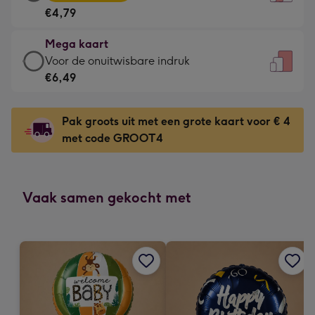
kaart
Voor
€4,79
-
de
€4,79
kleine
Mega kaart
-
gelukwens
Mega
Voor de onuitwisbare indruk
Meest
-
kaart
€6,49
gekozen
Dimensions:
-
-
120
€6,49
Dimensions:
Pak groots uit met een grote kaart voor € 4
x
-
167
met code GROOT4
160
Voor
x
mm
de
231
onuitwisbare
mm
indruk
Vaak samen gekocht met
-
Dimensions:
241
x
333
mm