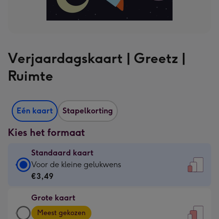
Verjaardagskaart | Greetz |
Ruimte
Eén kaart
Stapelkorting
Kies het formaat
Standaard kaart
Standaard
Voor de kleine gelukwens
kaart
€3,49
-
Grote kaart
€3,49
Grote
-
Meest gekozen