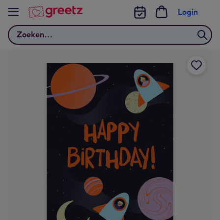
Bekijk meer
Login
Zoeken