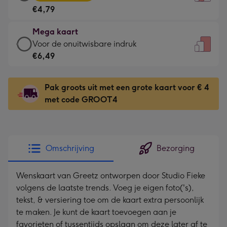
kaart
Voor
€4,79
-
de
€4,79
kleine
Mega kaart
-
gelukwens
Mega
Voor de onuitwisbare indruk
Meest
-
kaart
€6,49
gekozen
Dimensions:
-
-
120
€6,49
Dimensions:
Pak groots uit met een grote kaart voor € 4
x
-
167
met code GROOT4
160
Voor
x
mm
de
231
onuitwisbare
mm
indruk
Omschrijving
Bezorging
-
Dimensions:
Wenskaart van Greetz ontworpen door Studio Fieke
241
volgens de laatste trends. Voeg je eigen foto('s),
x
tekst, & versiering toe om de kaart extra persoonlijk
333
te maken. Je kunt de kaart toevoegen aan je
mm
favorieten of tussentijds opslaan om deze later af te