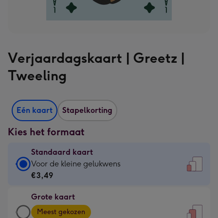
Verjaardagskaart | Greetz |
Tweeling
Eén kaart
Stapelkorting
Kies het formaat
Standaard kaart
Standaard
Voor de kleine gelukwens
kaart
€3,49
-
Grote kaart
€3,49
Grote
-
Meest gekozen