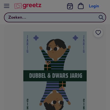
Bekijk meer
Login
Zoeken