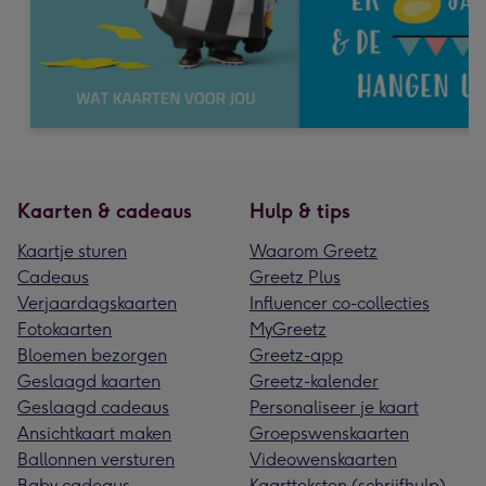
Kaarten & cadeaus
Hulp & tips
Kaartje sturen
Waarom Greetz
Cadeaus
Greetz Plus
Verjaardagskaarten
Influencer co-collecties
Fotokaarten
MyGreetz
Bloemen bezorgen
Greetz-app
Geslaagd kaarten
Greetz-kalender
Geslaagd cadeaus
Personaliseer je kaart
Ansichtkaart maken
Groepswenskaarten
Ballonnen versturen
Videowenskaarten
Baby cadeaus
Kaartteksten (schrijfhulp)