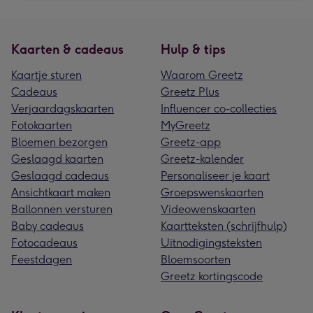
Kaarten & cadeaus
Hulp & tips
Kaartje sturen
Waarom Greetz
Cadeaus
Greetz Plus
Verjaardagskaarten
Influencer co-collecties
Fotokaarten
MyGreetz
Bloemen bezorgen
Greetz-app
Geslaagd kaarten
Greetz-kalender
Geslaagd cadeaus
Personaliseer je kaart
Ansichtkaart maken
Groepswenskaarten
Ballonnen versturen
Videowenskaarten
Baby cadeaus
Kaartteksten (schrijfhulp)
Fotocadeaus
Uitnodigingsteksten
Feestdagen
Bloemsoorten
Greetz kortingscode