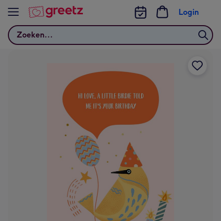
Bekijk meer
Login
Zoeken