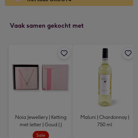
x
166
mm
-
Vaak samen gekocht met
Dimensions:
118
x
166
mm
Noia Jewellery | Ketting
Maluni | Chardonnay |
met letter | Goud | J
750 ml
Sale