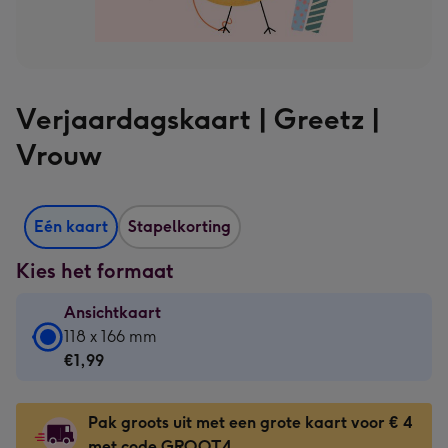
Verjaardagskaart | Greetz |
Vrouw
Eén kaart
Stapelkorting
Kies het formaat
Ansichtkaart
Ansichtkaart
118 x 166 mm
-
€1,99
€1,99
-
Pak groots uit met een grote kaart voor € 4
118
met code GROOT4