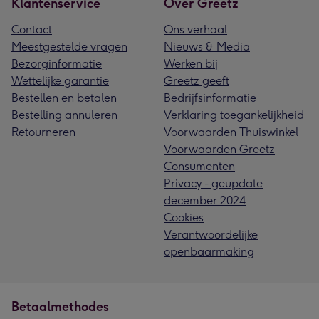
Klantenservice
Over Greetz
Contact
Ons verhaal
Meestgestelde vragen
Nieuws & Media
Bezorginformatie
Werken bij
Wettelijke garantie
Greetz geeft
Bestellen en betalen
Bedrijfsinformatie
Bestelling annuleren
Verklaring toegankelijkheid
Retourneren
Voorwaarden Thuiswinkel
Voorwaarden Greetz
Consumenten
Privacy - geupdate
december 2024
Cookies
Verantwoordelijke
openbaarmaking
Betaalmethodes