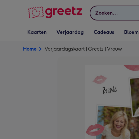
Bekijk meer
Zoeken
Vervolgkeuzelijst
Vervolgkeuzelijst
Vervolgkeuzelijst
Vervolgkeuz
Kaarten
Verjaardag
Cadeaus
Bloem
Kaarten openen
Verjaardag openen
Cadeaus openen
Bloemen o
Home
Verjaardagskaart | Greetz | Vrouw