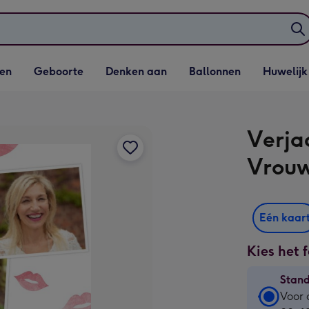
elijst
Vervolgkeuzelijst
Vervolgkeuzelijst
Vervolgkeuzelijst
Vervolgkeuzeli
en
Geboorte
Denken aan
Ballonnen
Huwelijk
penen
Geboorte openen
Denken aan openen
Ballonnen openen
Huwelijk open
Verja
Vrou
Eén kaar
Kies het 
Stan
Stan
Voor 