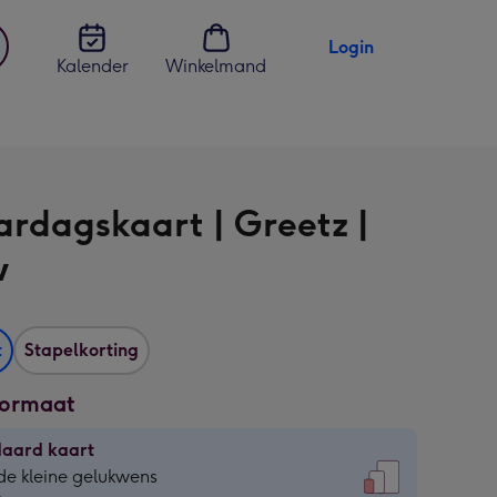
Login
Kalender
Winkelmand
jst
en
ardagskaart | Greetz |
w
t
Stapelkorting
formaat
daard kaart
daard
de kleine gelukwens