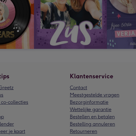
tips
Klantenservice
reetz
Contact
us
Meestgestelde vragen
 co-collecties
Bezorginformatie
Wettelijke garantie
pp
Bestellen en betalen
lender
Bestelling annuleren
eer je kaart
Retourneren