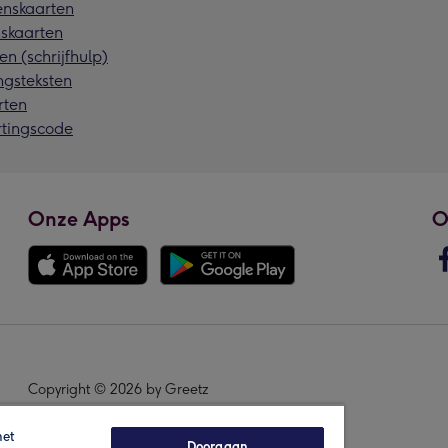
nskaarten
skaarten
en (schrijfhulp)
ngsteksten
rten
rtingscode
Onze Apps
O
Copyright © 2026 by Greetz
het
Doorgaan