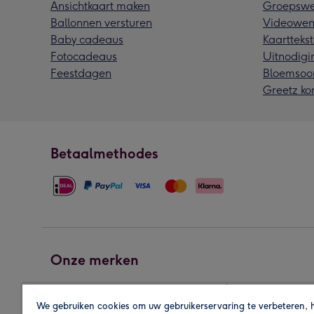
Ansichtkaart maken
Groepswe
Ballonnen versturen
Videowen
Baby cadeaus
Kaarttekst
Fotocadeaus
Uitnodigi
Feestdagen
Bloemsoo
Greetz ko
Betaalmethodes
Onze merken
We gebruiken cookies om uw gebruikerservaring te verbeteren, 