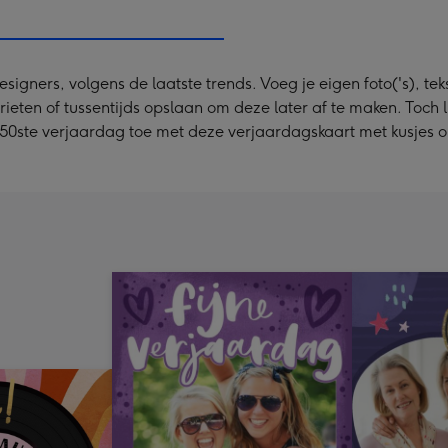
x
333
mm
ners, volgens de laatste trends. Voeg je eigen foto('s), tekst
rieten of tussentijds opslaan om deze later af te maken. Toch 
50ste verjaardag toe met deze verjaardagskaart met kusjes o