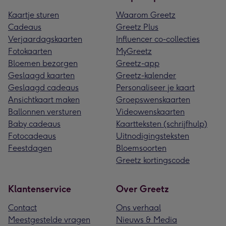
Kaartje sturen
Waarom Greetz
Cadeaus
Greetz Plus
Verjaardagskaarten
Influencer co-collecties
Fotokaarten
MyGreetz
Bloemen bezorgen
Greetz-app
Geslaagd kaarten
Greetz-kalender
Geslaagd cadeaus
Personaliseer je kaart
Ansichtkaart maken
Groepswenskaarten
Ballonnen versturen
Videowenskaarten
Baby cadeaus
Kaartteksten (schrijfhulp)
Fotocadeaus
Uitnodigingsteksten
Feestdagen
Bloemsoorten
Greetz kortingscode
Klantenservice
Over Greetz
Contact
Ons verhaal
Meestgestelde vragen
Nieuws & Media