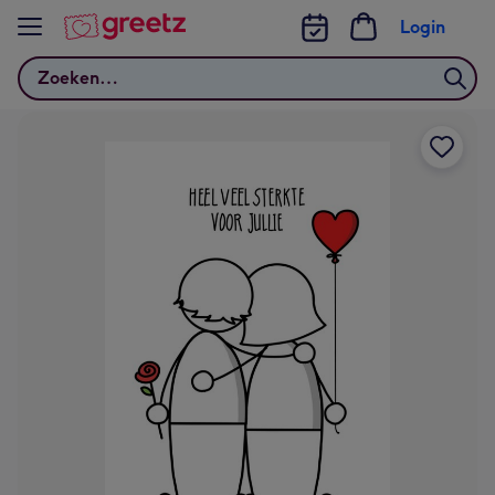
Bekijk meer
Login
Zoeken