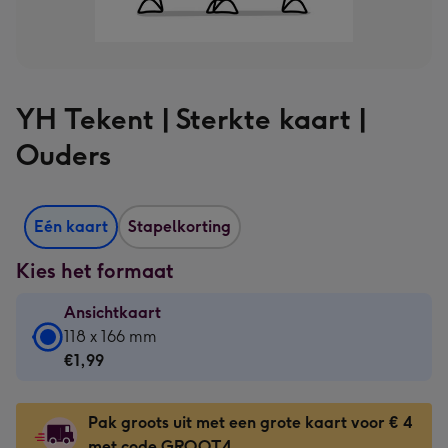
YH Tekent | Sterkte kaart |
Ouders
Eén kaart
Stapelkorting
Kies het formaat
Ansichtkaart
Ansichtkaart
118 x 166 mm
-
€1,99
€1,99
-
Pak groots uit met een grote kaart voor € 4
118
met code GROOT4