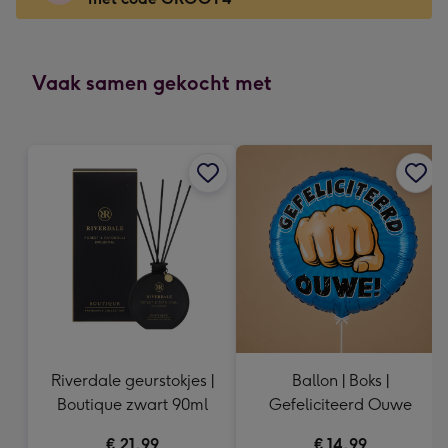
x
166
mm
-
Vaak samen gekocht met
Dimensions:
118
x
166
mm
Riverdale geurstokjes |
Ballon | Boks |
Boutique zwart 90ml
Gefeliciteerd Ouwe
€ 21,99
€ 14,99