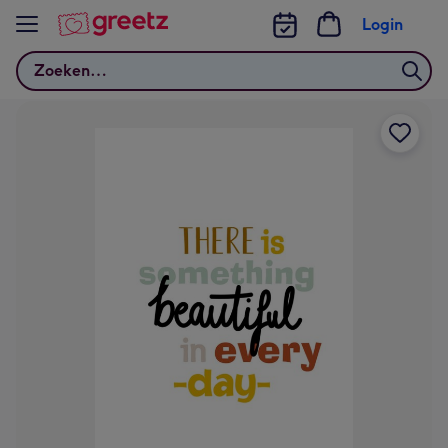
Bekijk meer
Login
Zoeken