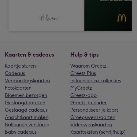
Kaarten & cadeaus
Hulp & tips
Kaartje sturen
Waarom Greetz
Cadeaus
Greetz Plus
Verjaardagskaarten
Influencer co-collecties
Fotokaarten
MyGreetz
Bloemen bezorgen
Greetz-app
Geslaagd kaarten
Greetz-kalender
Geslaagd cadeaus
Personaliseer je kaart
Ansichtkaart maken
Groepswenskaarten
Ballonnen versturen
Videowenskaarten
Baby cadeaus
Kaartteksten (schrijfhulp)