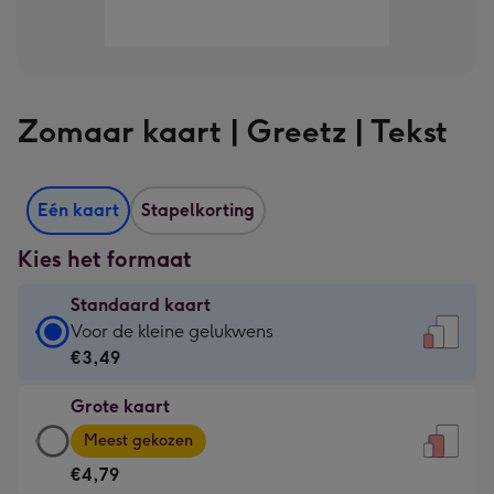
Zomaar kaart | Greetz | Tekst
Eén kaart
Stapelkorting
Kies het formaat
Standaard kaart
Standaard
Voor de kleine gelukwens
kaart
€3,49
-
Grote kaart
€3,49
Grote
-
Meest gekozen
kaart
Voor
€4,79
-
de