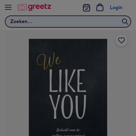
Bekijk meer
Login
Zoeken