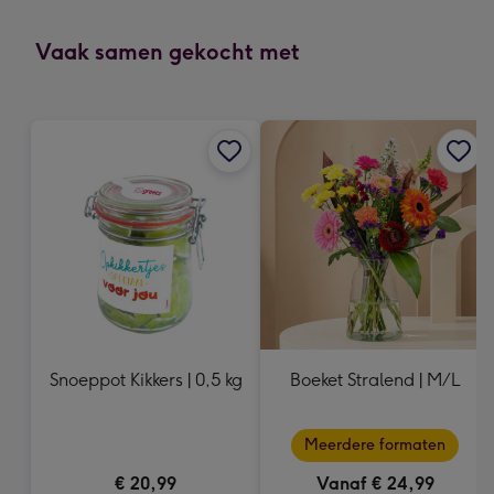
mm
-
Vaak samen gekocht met
Dimensions:
118
x
166
mm
Snoeppot Kikkers | 0,5 kg
Boeket Stralend | M/L
Meerdere formaten
€ 20,99
Vanaf € 24,99