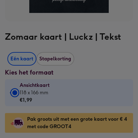
Zomaar kaart | Luckz | Tekst
Eén kaart
Stapelkorting
Kies het formaat
Ansichtkaart
Ansichtkaart
118 x 166 mm
-
€1,99
€1,99
-
Pak groots uit met een grote kaart voor € 4
118
met code GROOT4
x
166