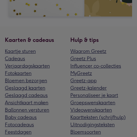
Kaarten & cadeaus
Hulp & tips
Kaartje sturen
Waarom Greetz
Cadeaus
Greetz Plus
Verjaardagskaarten
Influencer co-collecties
Fotokaarten
MyGreetz
Bloemen bezorgen
Greetz-app
Geslaagd kaarten
Greetz-kalender
Geslaagd cadeaus
Personaliseer je kaart
Ansichtkaart maken
Groepswenskaarten
Ballonnen versturen
Videowenskaarten
Baby cadeaus
Kaartteksten (schrijfhulp)
Fotocadeaus
Uitnodigingsteksten
Feestdagen
Bloemsoorten