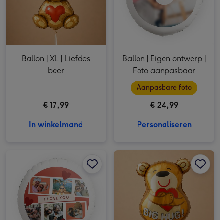
Ballon | XL | Liefdes
Ballon | Eigen ontwerp |
beer
Foto aanpasbaar
Aanpasbare foto
€ 17,99
€ 24,99
In winkelmand
Personaliseren
Ballon | I Love You | Foto & tekst aanpasbaar afbeelding 1
Ballon | I Love You | Foto & tekst aanpasbaar afbeelding 2
Ballon | XL | Beer | Big hug afbeelding 1