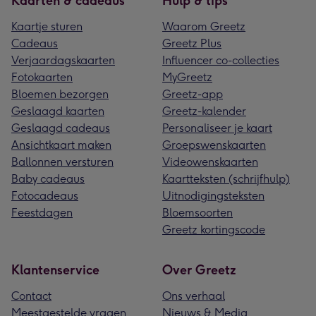
Kaarten & cadeaus
Hulp & tips
Kaartje sturen
Waarom Greetz
Cadeaus
Greetz Plus
Verjaardagskaarten
Influencer co-collecties
Fotokaarten
MyGreetz
Bloemen bezorgen
Greetz-app
Geslaagd kaarten
Greetz-kalender
Geslaagd cadeaus
Personaliseer je kaart
Ansichtkaart maken
Groepswenskaarten
Ballonnen versturen
Videowenskaarten
Baby cadeaus
Kaartteksten (schrijfhulp)
Fotocadeaus
Uitnodigingsteksten
Feestdagen
Bloemsoorten
Greetz kortingscode
Klantenservice
Over Greetz
Contact
Ons verhaal
Meestgestelde vragen
Nieuws & Media