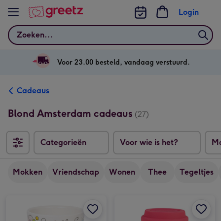
Bekijk meer
Login
Zoeken
Voor 23.00 besteld, vandaag verstuurd.
Cadeaus
Blond Amsterdam cadeaus
(27)
Categorieën
Voor wie is het?
M
Mokken
Vriendschap
Wonen
Thee
Tegeltjes
Blond Amsterdam | Mok | Sunshine afbeelding 1
Blond Amsterdam | Mok | Sunshine afbeelding 2
Blond Amsterdam | Mok | Hug in a Cup | To go afbeelding 1