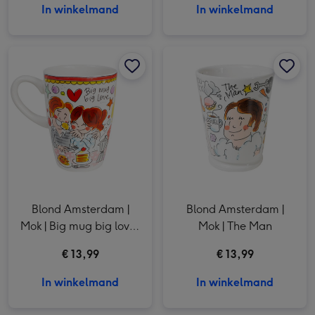
In winkelmand
In winkelmand
Blond Amsterdam | Mok | Big mug big love | XL afbeelding 1
Blond Amsterdam | Mok | Big mug big love | XL afbeelding 2
Blond Amsterdam | Mok | The Man afbeelding 1
Blond Amsterdam |
Blond Amsterdam |
Mok | Big mug big love |
Mok | The Man
XL
€ 13,99
€ 13,99
In winkelmand
In winkelmand