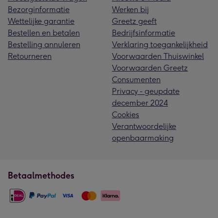
Bezorginformatie
Werken bij
Wettelijke garantie
Greetz geeft
Bestellen en betalen
Bedrijfsinformatie
Bestelling annuleren
Verklaring toegankelijkheid
Retourneren
Voorwaarden Thuiswinkel
Voorwaarden Greetz
Consumenten
Privacy - geupdate
december 2024
Cookies
Verantwoordelijke
openbaarmaking
Betaalmethodes