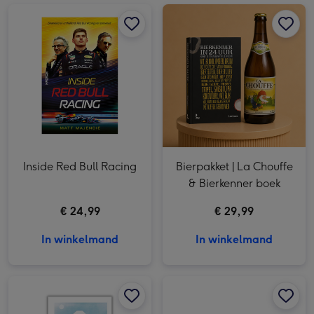
Inside Red Bull Racing afbeelding 1
Inside Red Bull Racing afbeelding 2
Bierpakket | La Chouffe & Bierkenner boek afbeelding 1
Inside Red Bull Racing
Bierpakket | La Chouffe
& Bierkenner boek
€ 24,99
€ 29,99
In winkelmand
In winkelmand
Zen en de Japanse kunst van eenvoudig leven afbeelding 1
Zen en de Japanse kunst van eenvoudig leven afbeelding 2
Creatieve Pauze | Jan van Haasteren kleurboek, mok & thee afbeelding 1