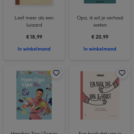
Leef meer als een
Opa, ik wil je verhaal
luiaard
weten
€ 18,99
€ 20,99
In winkelmand
In winkelmand
Handige Tips | Tomas Breemen afbeelding 1
Handige Tips | Tomas Breemen afbeelding 2
Een boek dat van je houdt afbeelding 1
Handige Tips | Tomas
Een boek dat van je