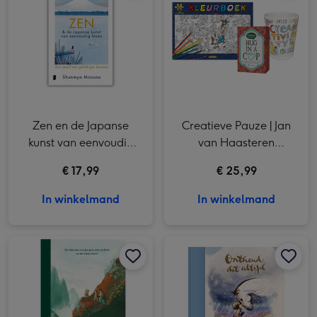
Zen en de Japanse
Creatieve Pauze | Jan
kunst van eenvoudig
van Haasteren
leven
kleurboek, mok & thee
€ 17,99
€ 25,99
In winkelmand
In winkelmand
De Vallei van Troost | De reis van een jongen, een rechter en de luisterbeer afbeelding 1
De Vallei van Troost | De reis van een jongen, een rechter en de luisterbeer afbeelding 2
Onthoud dit altijd afbeelding 1