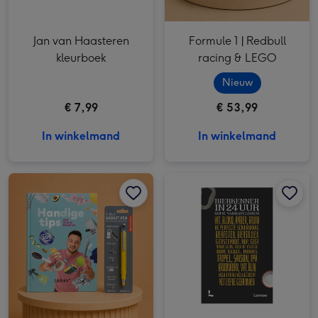
Jan van Haasteren
Formule 1 | Redbull
kleurboek
racing & LEGO
Nieuw
€ 7,99
€ 53,99
In winkelmand
In winkelmand
Tomas Breemen | Boek Handige Tips & Gadget pen afbeelding 1
Tomas Breemen | Boek Handige Tips & Gadget pen afbeelding 2
Bierkenner in 24 uur afbeelding 1