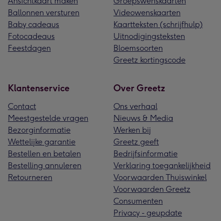
Ansichtkaart maken
Groepswenskaarten
Ballonnen versturen
Videowenskaarten
Baby cadeaus
Kaartteksten (schrijfhulp)
Fotocadeaus
Uitnodigingsteksten
Feestdagen
Bloemsoorten
Greetz kortingscode
Klantenservice
Over Greetz
Contact
Ons verhaal
Meestgestelde vragen
Nieuws & Media
Bezorginformatie
Werken bij
Wettelijke garantie
Greetz geeft
Bestellen en betalen
Bedrijfsinformatie
Bestelling annuleren
Verklaring toegankelijkheid
Retourneren
Voorwaarden Thuiswinkel
Voorwaarden Greetz
Consumenten
Privacy - geupdate