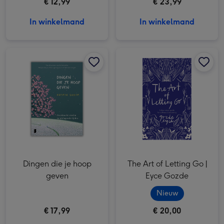
€ 12,99
€ 23,99
In winkelmand
In winkelmand
Dingen die je hoop geven afbeelding 1
Dingen die je hoop geven afbeelding 2
The Art of Letting Go | Eyce Gozde afbeelding 1
Dingen die je hoop
The Art of Letting Go |
geven
Eyce Gozde
Nieuw
€ 17,99
€ 20,00