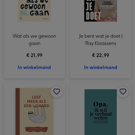
Wat als we gewoon
Je bent wat je doet |
gaan
Ray Klaassens
€ 21,99
€ 22,99
In winkelmand
In winkelmand
Leef meer als een luiaard afbeelding 1
Leef meer als een luiaard afbeelding 2
Opa, ik wil je verhaal weten afbeelding 1