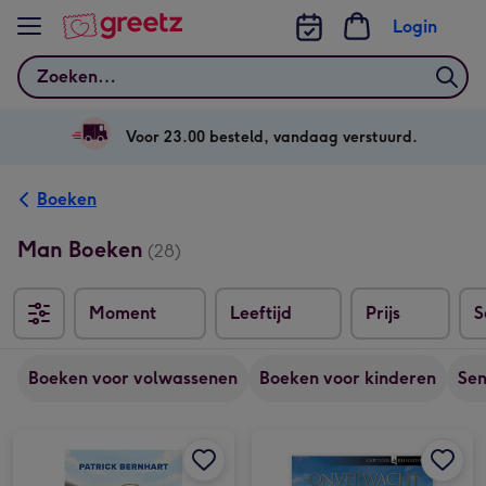
Bekijk meer
Login
Zoeken
Voor 23.00 besteld, vandaag verstuurd.
Boeken
Man Boeken
(28)
Moment
Leeftijd
Prijs
S
Sor
Boeken voor volwassenen
Boeken voor kinderen
Sen
Koemans keuzes afbeelding 1
Koemans keuzes afbeelding 2
Onverwacht Nederland afbeelding 1