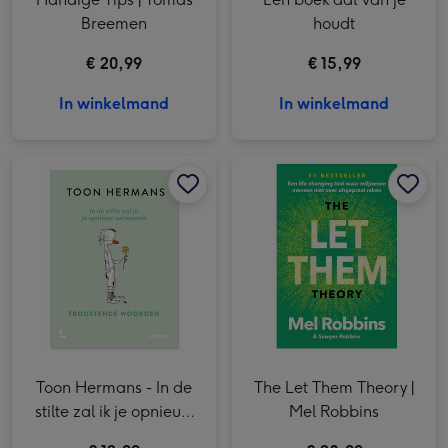
Breemen
houdt
€ 20,99
€ 15,99
In winkelmand
In winkelmand
Toon Hermans - In de stilte zal ik je opnieuw ontmoeten afbeelding 1
Toon Hermans - In de stilte zal ik je opnieuw ontmoeten afbeelding 2
The Let Them Theory | Mel Robbins afbeelding 1
Toon Hermans - In de
The Let Them Theory |
stilte zal ik je opnieuw
Mel Robbins
ontmoeten