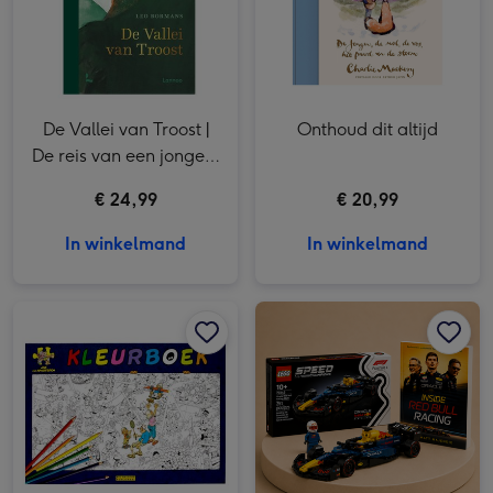
De Vallei van Troost |
Onthoud dit altijd
De reis van een jongen,
een rechter en de
€ 24,99
€ 20,99
luisterbeer
In winkelmand
In winkelmand
Jan van Haasteren kleurboek afbeelding 1
Jan van Haasteren kleurboek afbeelding 2
Formule 1 | Redbull racing & LEGO afbeelding 1