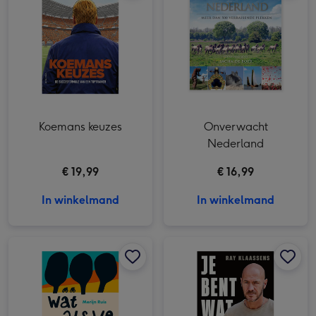
Koemans keuzes
Onverwacht
Nederland
€ 19,99
€ 16,99
In winkelmand
In winkelmand
Wat als we gewoon gaan afbeelding 1
Wat als we gewoon gaan afbeelding 2
Je bent wat je doet | Ray Klaassens afbeelding 1