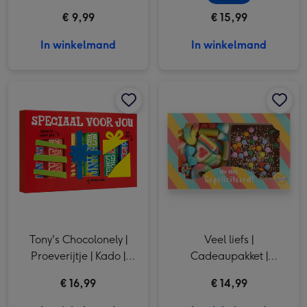
€ 9,99
€ 15,99
In winkelmand
In winkelmand
Tony's Chocolonely | Proeverijtje | Kado | 288g afbeelding 1
Tony's Chocolonely | Proeverijtje | Kado | 288g afbeelding 2
Veel liefs | Cadeaupakket | Gefeliciteerd | 340g afbeelding 1
Tony's Chocolonely |
Veel liefs |
Proeverijtje | Kado |
Cadeaupakket |
288g
Gefeliciteerd | 340g
€ 16,99
€ 14,99