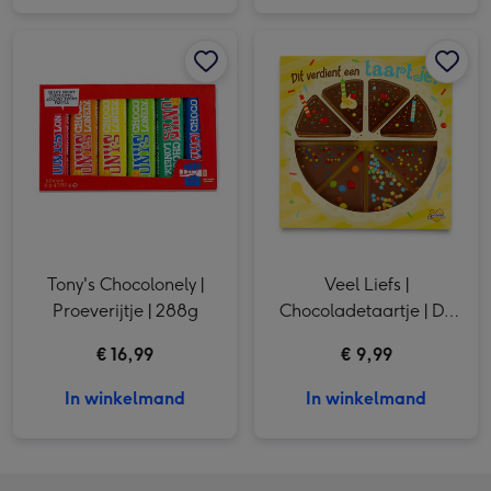
Tony's Chocolonely | Proeverijtje | 288g afbeelding 1
Tony's Chocolonely | Proeverijtje | 288g afbeelding 2
Veel Liefs | Chocoladetaartje | Dit Verdient een Taartje! afbeelding 1
Tony's Chocolonely |
Veel Liefs |
Proeverijtje | 288g
Chocoladetaartje | Dit
Verdient een Taartje!
€ 16,99
€ 9,99
In winkelmand
In winkelmand