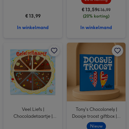
€ 13,59
€ 16,99
€ 13,99
(20% korting)
In winkelmand
In winkelmand
Veel Liefs | Chocoladetaartje | Gefelicitaart! afbeelding 1
Veel Liefs | Chocoladetaartje | Gefelicitaart! afbeelding 2
Tony's Chocolonely | Doosje troost giftbox | 2 repen afbeelding 1
Veel Liefs |
Tony's Chocolonely |
Chocoladetaartje |
Doosje troost giftbox | 2
Gefelicitaart!
repen
Nieuw