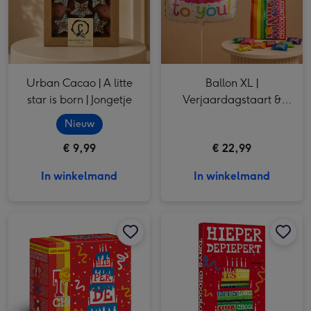
Urban Cacao | A litte
Ballon XL |
star is born | Jongetje
Verjaardagstaart &
Tiny Tony's Pouch 135g
Nieuw
€ 9,99
€ 22,99
In winkelmand
In winkelmand
Tony's Chocolonely | Tiny's Mix | Hieperdepiepert | 200g afbeelding 1
Tony's Chocolonely | Tiny's Mix | Hieperdepiepert | 200g afbeelding 2
Tony's Chocolonely | Proeverijtje | Hieperdepiepert | 288g afbeelding 1