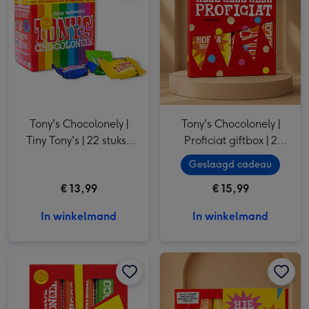
Tony's Chocolonely |
Tony's Chocolonely |
Tiny Tony's | 22 stuks |
Proficiat giftbox | 2
200g
repen
Geslaagd cadeau
€ 13,99
€ 15,99
In winkelmand
In winkelmand
Tony's Chocolonely | Proeverijtje | 3 repen afbeelding 1
Tony's Chocolonely | Proeverijtje | 3 repen afbeelding 2
Tony's Chocolonely | Proeverijtje | Hieper de Piepert | 300g afbeelding 1