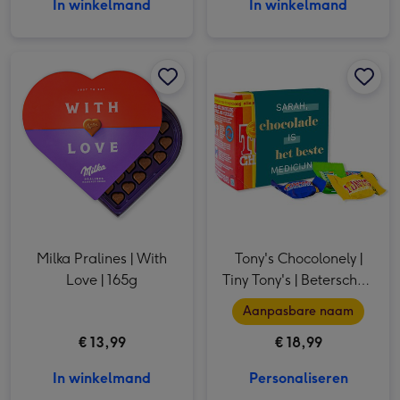
In winkelmand
In winkelmand
Milka Pralines | With Love | 165g afbeelding 1
Milka Pralines | With Love | 165g afbeelding 2
Tony's Chocolonely | Tiny Tony's | Beterschap met eigen naam | 200g afbeelding 1
Milka Pralines | With
Tony's Chocolonely |
Love | 165g
Tiny Tony's | Beterschap
met eigen naam | 200g
Aanpasbare naam
€ 13,99
€ 18,99
In winkelmand
Personaliseren