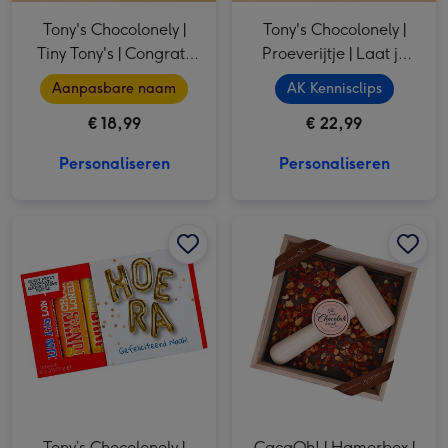
Tony's Chocolonely |
Tony's Chocolonely |
Tiny Tony's | Congrats
Proeverijtje | Laat je
met eigen naam | 200g
niet van de kaart
Aanpasbare naam
AK Kennisclips
brengen
€ 18,99
€ 22,99
Personaliseren
Personaliseren
Tony’s Chocolonely | Proeverijtje | Hoera | 288g afbeelding 1
Tony’s Chocolonely | Proeverijtje | Hoera | 288g afbeelding 2
CacaOh! | Hamerbox | Amandel Framboos | 160g afbeelding 1
Tony’s Chocolonely |
CacaOh! | Hamerbox |