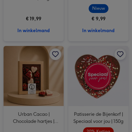
Nieuw
€ 19,99
€ 9,99
In winkelmand
In winkelmand
Urban Cacao | Chocolade hartjes | 155g afbeelding 1
Urban Cacao | Chocolade hartjes | 155g afbeelding 2
Patisserie de Bijenkorf | Speciaal voor jou | 150g afbeelding 1
Urban Cacao |
Patisserie de Bijenkorf |
Chocolade hartjes |
Speciaal voor jou | 150g
155g
20% Korting