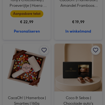
Proeverijtje | Hoera |
Amandel Framboos |
288g
160g
Aanpasbare tekst
€ 22,99
€ 19,99
Personaliseren
In winkelmand
CacaOh! | Hamerbox | Smarties | 160g afbeelding 1
CacaOh! | Hamerbox | Smarties | 160g afbeelding 2
Coco & Sebas | Chocolade auto's afbeelding 1
CacaOh! | Hamerbox |
Coco & Sebas |
Smarties | 160g
Chocolade auto's