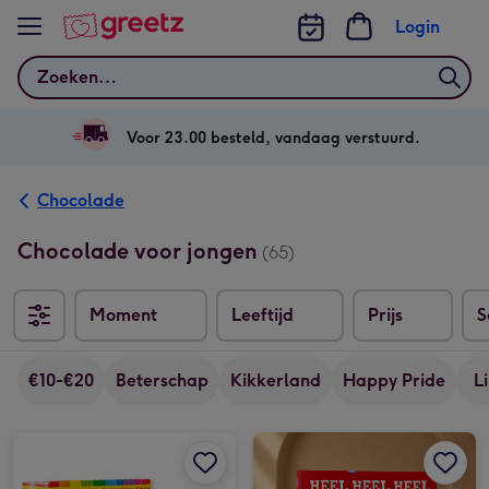
Bekijk meer
Login
Zoeken
Voor 23.00 besteld, vandaag verstuurd.
Chocolade
Chocolade voor jongen
(65)
Moment
Leeftijd
Prijs
S
Sor
€10-€20
Beterschap
Kikkerland
Happy Pride
L
Tony's Chocolonely | Tiny Tony's | 22 stuks | 200g afbeelding 1
Tony's Chocolonely | Tiny Tony's | 22 stuks | 200g afbeelding 2
Tony's Chocolonely | Proficiat giftbox | 2 repen afbeelding 1