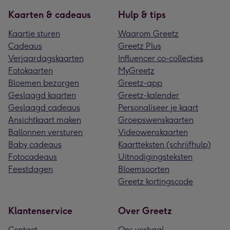
Kaarten & cadeaus
Hulp & tips
Kaartje sturen
Waarom Greetz
Cadeaus
Greetz Plus
Verjaardagskaarten
Influencer co-collecties
Fotokaarten
MyGreetz
Bloemen bezorgen
Greetz-app
Geslaagd kaarten
Greetz-kalender
Geslaagd cadeaus
Personaliseer je kaart
Ansichtkaart maken
Groepswenskaarten
Ballonnen versturen
Videowenskaarten
Baby cadeaus
Kaartteksten (schrijfhulp)
Fotocadeaus
Uitnodigingsteksten
Feestdagen
Bloemsoorten
Greetz kortingscode
Klantenservice
Over Greetz
Contact
Ons verhaal