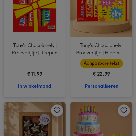
Tony's Chocolonely |
Tony's Chocolonely |
Proeverijtje | 3 repen
Proeverijtje | Hieper de
Piepert | 300g
Aanpasbare tekst
€ 11,99
€ 22,99
In winkelmand
Personaliseren
Urban Cacao | A litte star is born | Jongetje afbeelding 1
Urban Cacao | A litte star is born | Jongetje afbeelding 2
Ballon XL | Verjaardagstaart & Tiny Tony's Pouch 135g afbeelding 1