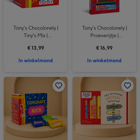
Tony's Chocolonely |
Tony's Chocolonely |
Tiny's Mix |
Proeverijtje |
Hieperdepiepert | 200g
Hieperdepiepert | 288g
€ 13,99
€ 16,99
In winkelmand
In winkelmand
Tony's Chocolonely | Tiny Tony's | Congrats met eigen naam | 200g afbeelding 1
Tony's Chocolonely | Tiny Tony's | Congrats met eigen naam | 200g afbeelding 2
Tony's Chocolonely | Proeverijtje | Laat je niet van de kaart brengen afbeelding 1