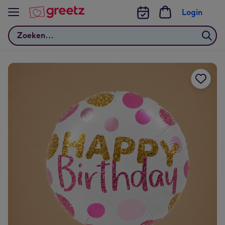
Bekijk meer
Login
Zoeken