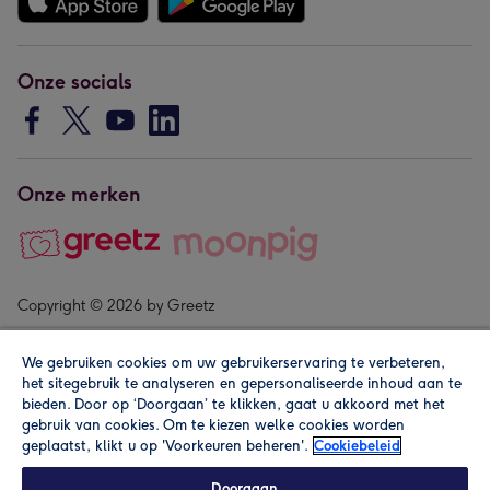
Onze socials
Onze merken
Copyright © 2026 by Greetz
We gebruiken cookies om uw gebruikerservaring te verbeteren,
het sitegebruik te analyseren en gepersonaliseerde inhoud aan te
bieden. Door op ‘Doorgaan’ te klikken, gaat u akkoord met het
gebruik van cookies. Om te kiezen welke cookies worden
geplaatst, klikt u op 'Voorkeuren beheren'.
Cookiebeleid
Alle prijzen zijn inclusief btw en andere heffingen. Lees de
algemene voorwaarden
.
Doorgaan