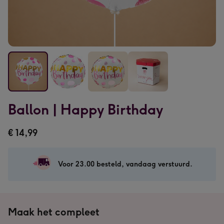
Ballon
Ballon
Ballon
Ballon
Ballon | Happy Birthday
|
|
|
|
Happy
Happy
Happy
Happy
€ 14,99
Birthday
Birthday
Birthday
Birthday
afbeelding
afbeelding
afbeelding
afbeelding
1
2
3
4
Voor 23.00 besteld, vandaag verstuurd.
Maak het compleet