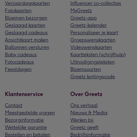
Verjaardagskaarten
Influencer co-collecties
Fotokaarten
MyGreetz
Bloemen bezorgen
Greetz-app
Geslaagd kaarten
Greetz-kalender
Geslaagd cadeaus
Personaliseer je kaart
Ansichtkaart maken
Groepswenskaarten
Ballonnen versturen
Videowenskaarten
Baby cadeaus
Kaartteksten (schrijfhulp)
Fotocadeaus
Uitnodigingsteksten
Feestdagen
Bloemsoorten
Greetz kortingscode
Klantenservice
Over Greetz
Contact
Ons verhaal
Meestgestelde vragen
Nieuws & Media
Bezorginformatie
Werken bij
Wettelijke garantie
Greetz geeft
Bestellen en betalen
Bedrijfsinformatie