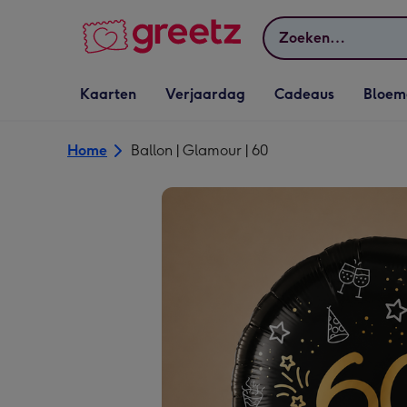
Bekijk meer
Zoeken
Vervolgkeuzelijst
Vervolgkeuzelijst
Vervolgkeuzelijst
Vervolgkeuz
Kaarten
Verjaardag
Cadeaus
Bloem
Kaarten openen
Verjaardag openen
Cadeaus openen
Bloemen o
Home
Ballon | Glamour | 60