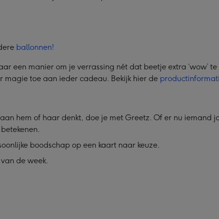
ndere
ballonnen!
ar een manier om je verrassing nét dat beetje extra ‘wow’ t
er magie toe aan ieder cadeau. Bekijk hier de
productinformat
aan hem of haar denkt, doe je met Greetz. Of er nu iemand jari
l betekenen.
soonlijke boodschap op een kaart naar keuze.
 van de week.