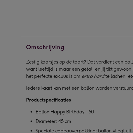
|
|
|
60
60
60
afbeelding
afbeelding
afbe
1
2
3
Omschrijving
Zestig kaarsjes op de taart? Dat verdient een ball
want leeftijd is maar een getal, en jij tikt gewoon
het perfecte excuus is om
extra hard
te lachen, et
Iedere kaart kan met een ballon worden verstuur
Productspecificaties
Ballon Happy Birthday - 60
Diameter: 45 cm
Speciale cadeauverpakking: ballon vliegt uit