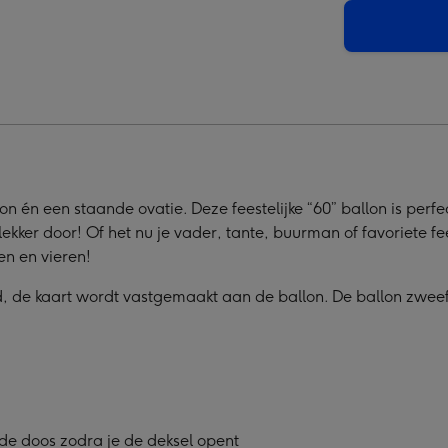
elding
on én een staande ovatie. Deze feestelijke “60” ballon is perfe
 lekker door! Of het nu je vader, tante, buurman of favoriete fe
en en vieren!
d, de kaart wordt vastgemaakt aan de ballon. De ballon zwee
 de doos zodra je de deksel opent