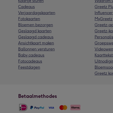
Kaartje sturen
Waarom G
Cadeaus
Greetz Pl
Verjaardagskaarten
Influencer
Fotokaarten
MyGreetz
Bloemen bezorgen
Greetz-a
Geslaagd kaarten
Greetz-ka
Geslaagd cadeaus
Personalis
Ansichtkaart maken
Groepswe
Ballonnen versturen
Videowen
Baby cadeaus
Kaarttekst
Fotocadeaus
Uitnodigi
Feestdagen
Bloemsoo
Greetz ko
Betaalmethodes