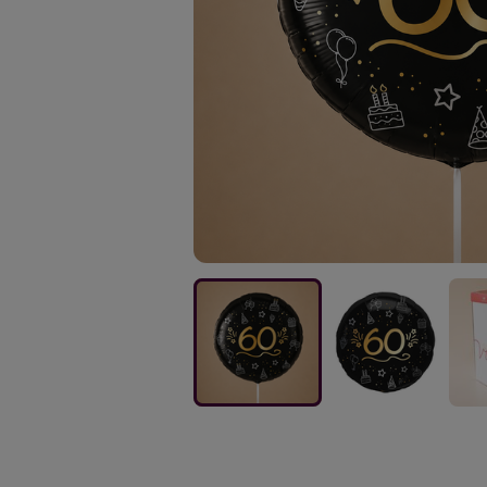
Ballon
Ballon
Ball
|
|
|
Glamour
Glamour
Gla