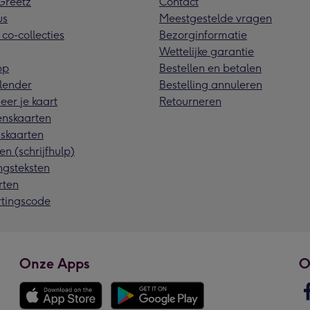
reetz
Contact
us
Meestgestelde vragen
 co-collecties
Bezorginformatie
Wettelijke garantie
pp
Bestellen en betalen
lender
Bestelling annuleren
eer je kaart
Retourneren
nskaarten
skaarten
en (schrijfhulp)
ngsteksten
rten
rtingscode
Onze Apps
O