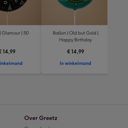
| Glamour | 50
Ballon | Old but Gold |
Ba
Happy Birthday
€ 14,99
€ 14,99
winkelmand
In winkelmand
Over Greetz