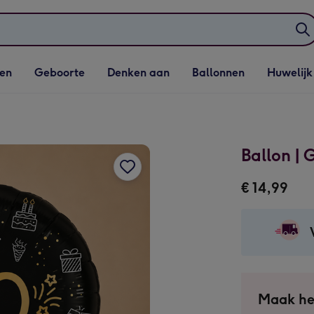
elijst
Vervolgkeuzelijst
Vervolgkeuzelijst
Vervolgkeuzelijst
Vervolgkeuzeli
en
Geboorte
Denken aan
Ballonnen
Huwelijk
penen
Geboorte openen
Denken aan openen
Ballonnen openen
Huwelijk open
Ballon | 
€ 14,99
Maak he