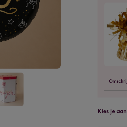
Omschri
on
Kies je aan
mour