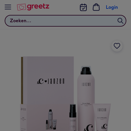
Bekijk meer
Login
Zoeken