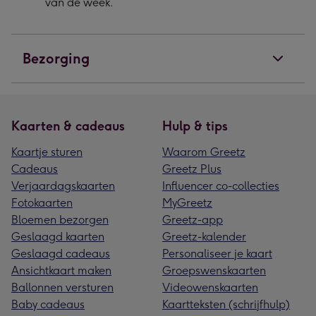
van de week.
Bezorging
Kaarten & cadeaus
Hulp & tips
Kaartje sturen
Waarom Greetz
Cadeaus
Greetz Plus
Verjaardagskaarten
Influencer co-collecties
Fotokaarten
MyGreetz
Bloemen bezorgen
Greetz-app
Geslaagd kaarten
Greetz-kalender
Geslaagd cadeaus
Personaliseer je kaart
Ansichtkaart maken
Groepswenskaarten
Ballonnen versturen
Videowenskaarten
Baby cadeaus
Kaartteksten (schrijfhulp)