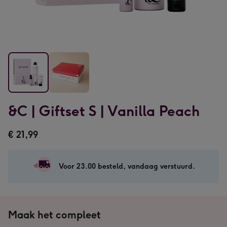
&C
&C
&C | Giftset S | Vanilla Peach
|
|
Giftset
Giftset
€ 21,99
S
S
|
|
Vanilla
Vanilla
Voor 23.00 besteld, vandaag verstuurd.
Peach
Peach
afbeelding
afbeelding
1
2
Maak het compleet