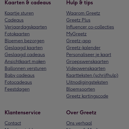
Kaarten & cadeaus
Hulp & tips
Kaartje sturen
Waarom Greetz
Cadeaus
Greetz Plus
Verjaardagskaarten
Influencer co-collecties
Fotokaarten
MyGreetz
Bloemen bezorgen
Greetz-app
Geslaagd kaarten
Greetz-kalender
Geslaagd cadeaus
Personaliseer je kaart
Ansichtkaart maken
Groepswenskaarten
Ballonnen versturen
Videowenskaarten
Baby cadeaus
Kaartteksten (schrijfhulp)
Fotocadeaus
Uitnodigingsteksten
Feestdagen
Bloemsoorten
Greetz kortingscode
Klantenservice
Over Greetz
Contact
Ons verhaal