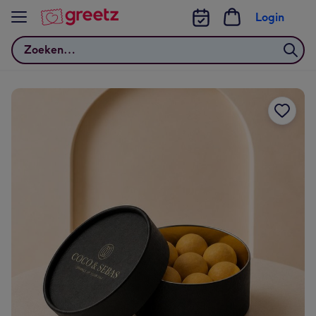
Bekijk meer
Login
Zoeken