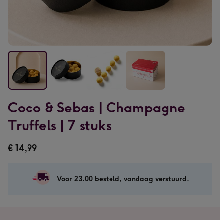
Coco
Coco
Coco
Coco
Coco & Sebas | Champagne
&
&
&
&
Sebas
Sebas
Sebas
Sebas
Truffels | 7 stuks
|
|
|
|
Champagne
Champagne
Champagne
Champagne
€ 14,99
Truffels
Truffels
Truffels
Truffels
|
|
|
|
7
7
7
7
Voor 23.00 besteld, vandaag verstuurd.
stuks
stuks
stuks
stuks
afbeelding
afbeelding
afbeelding
afbeelding
1
2
3
4