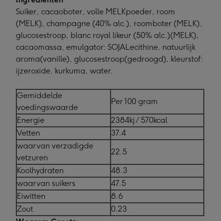
Suiker, cacaoboter, volle MELKpoeder, room
(MELK), champagne (40% alc.), roomboter (MELK),
glucosestroop, blanc royal likeur (50% alc.)(MELK),
cacaomassa, emulgator: SOJALecithine, natuurlijk
aroma(vanille), glucosestroop(gedroogd), kleurstof:
ijzeroxide, kurkuma, water.
Gemiddelde
Per 100 gram
voedingswaarde
Energie
2384kj / 570kcal
Vetten
37.4
waarvan verzadigde
22.5
vetzuren
Koolhydraten
48.3
waarvan suikers
47.5
Eiwitten
8.6
Zout
0.23